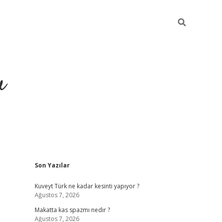
u
Sidebar
Son Yazılar
https://ilbe
Kuveyt Türk ne kadar kesinti yapıyor ?
Ağustos 7, 2026
Makatta kas spazmı nedir ?
Ağustos 7, 2026