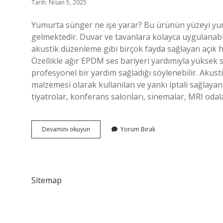
Tarih: Nisan 5, 2025
Yumurta sünger ne işe yarar? Bu ürünün yüzeyi y
gelmektedir. Duvar ve tavanlara kolayca uygulanabi
akustik düzenleme gibi birçok fayda sağlayan açık h
Özellikle ağır EPDM ses bariyeri yardımıyla yüksek 
profesyonel bir yardım sağladığı söylenebilir. Akust
malzemesi olarak kullanılan ve yankı iptali sağlayan 
tiyatrolar, konferans salonları, sinemalar, MRI odala
Akustik
Devamını okuyun
Yorum Bırak
Yumurta
Sünger
Ne
Işe
Yarar
Sitemap