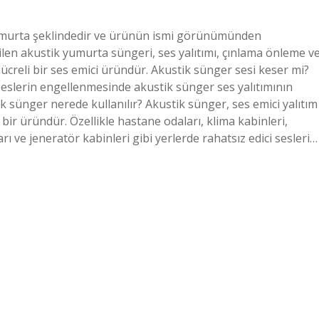
umurta şeklindedir ve ürünün ismi görünümünden
len akustik yumurta süngeri, ses yalıtımı, çınlama önleme v
ücreli bir ses emici üründür. Akustik sünger sesi keser mi?
seslerin engellenmesinde akustik sünger ses yalıtımının
ik sünger nerede kullanılır? Akustik sünger, ses emici yalıtım
bir üründür. Özellikle hastane odaları, klima kabinleri,
rı ve jeneratör kabinleri gibi yerlerde rahatsız edici sesleri…