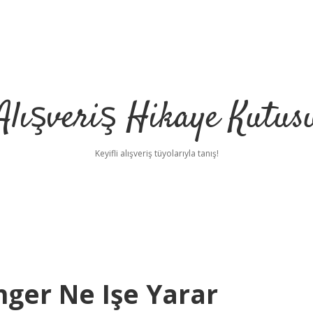
Alışveriş Hikaye Kutus
Keyifli alışveriş tüyolarıyla tanış!
ger Ne Işe Yarar