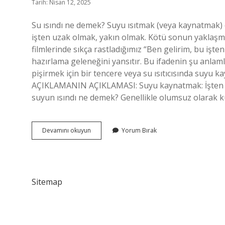
Tarih: Nisan 12, 2025
Su ısındı ne demek? Suyu ısıtmak (veya kaynatmak) 
işten uzak olmak, yakın olmak. Kötü sonun yaklaşma
filmlerinde sıkça rastladığımız “Ben gelirim, bu işte
hazırlama geleneğini yansıtır. Bu ifadenin şu anlamla
pişirmek için bir tencere veya su ısıtıcısında suyu
AÇIKLAMANIN AÇIKLAMASI: Suyu kaynatmak: İşten çı
suyun ısındı ne demek? Genellikle olumsuz olarak ku
Artık
Devamını okuyun
Yorum Bırak
Senin
Suyun
Isındı
Ne
Demek
Sitemap