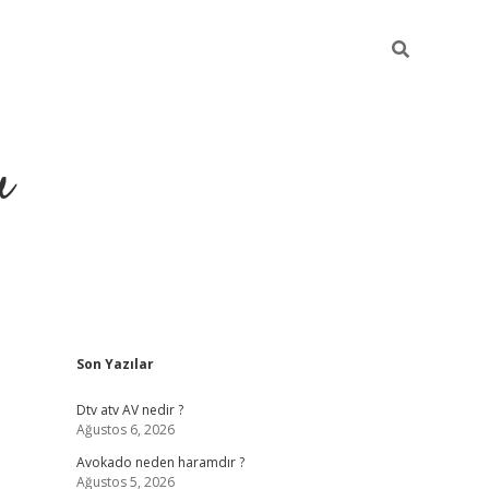
u
Sidebar
Son Yazılar
https://ilbet.casino/
Dtv atv AV nedir ?
Ağustos 6, 2026
Avokado neden haramdır ?
Ağustos 5, 2026