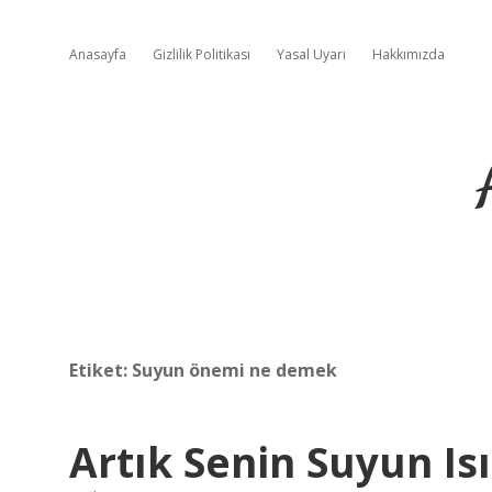
Anasayfa
Gizlilik Politikası
Yasal Uyarı
Hakkımızda
Etiket:
Suyun önemi ne demek
Artık Senin Suyun I