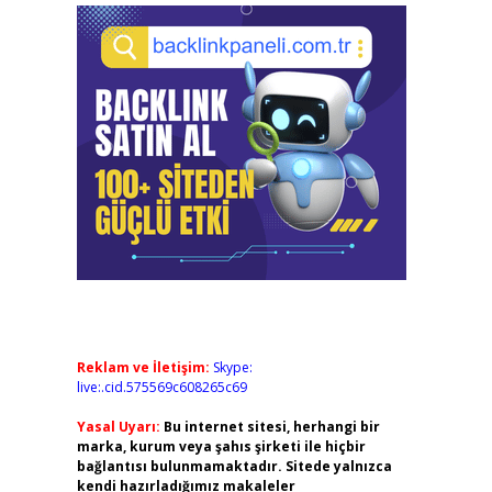
Reklam ve İletişim:
Skype:
live:.cid.575569c608265c69
Yasal Uyarı:
Bu internet sitesi, herhangi bir
marka, kurum veya şahıs şirketi ile hiçbir
bağlantısı bulunmamaktadır. Sitede yalnızca
kendi hazırladığımız makaleler