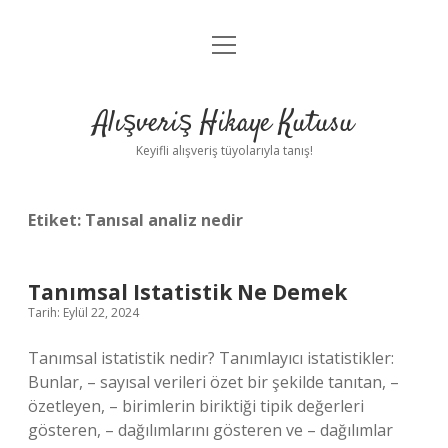
menüyü
Anasayfa
aç
Gizlilik Politikası
Alışveriş Hikaye Kutusu
Yasal Uyarı
Keyifli alışveriş tüyolarıyla tanış!
Hakkımızda
Etiket:
Tanısal analiz nedir
Tanımsal Istatistik Ne Demek
Tarih: Eylül 22, 2024
Tanımsal istatistik nedir? Tanımlayıcı istatistikler:
Bunlar, – sayısal verileri özet bir şekilde tanıtan, –
özetleyen, – birimlerin biriktiği tipik değerleri
gösteren, – dağılımlarını gösteren ve – dağılımlar