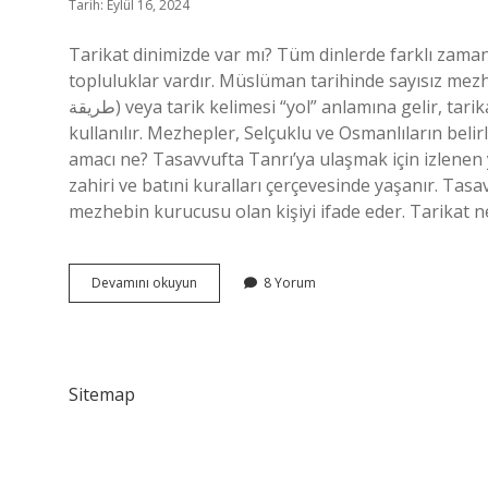
Tarih: Eylül 16, 2024
Tarikat dinimizde var mı? Tüm dinlerde farklı zaman
topluluklar vardır. Müslüman tarihinde sayısız mez
طريقة) veya tarik kelimesi “yol” anlamına gelir, tarikat “yollar” anlamına gelir, “Allah’a götüren yol” anlamında
kullanılır. Mezhepler, Selçuklu ve Osmanlıların belir
amacı ne? Tasavvufta Tanrı’ya ulaşmak için izlenen y
zahiri ve batıni kuralları çerçevesinde yaşanır. Tasa
mezhebin kurucusu olan kişiyi ifade eder. Tarikat n
Tarikat
Devamını okuyun
8 Yorum
Inancı
Nedir
Sitemap