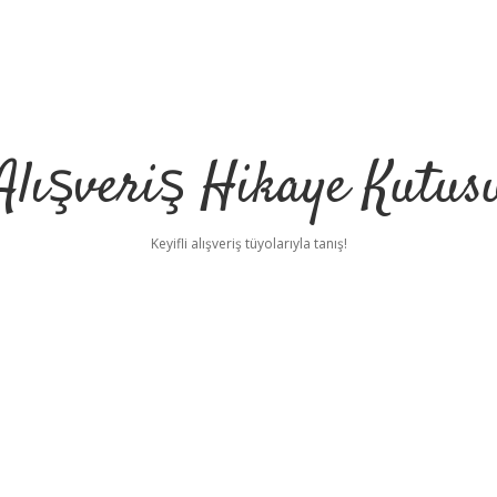
Alışveriş Hikaye Kutus
Keyifli alışveriş tüyolarıyla tanış!