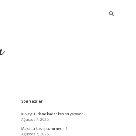
u
Sidebar
Son Yazılar
https://ilbe
Kuveyt Türk ne kadar kesinti yapıyor ?
Ağustos 7, 2026
Makatta kas spazmı nedir ?
Ağustos 7, 2026