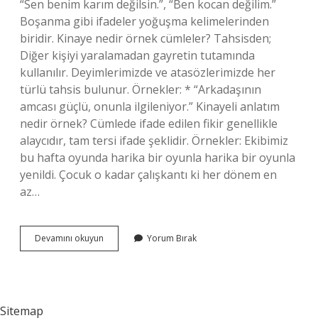
“Sen benim karım değilsin.”, “Ben kocan değilim.”
Boşanma gibi ifadeler yoğuşma kelimelerinden
biridir. Kinaye nedir örnek cümleler? Tahsisden;
Diğer kişiyi yaralamadan gayretin tutamında
kullanılır. Deyimlerimizde ve atasözlerimizde her
türlü tahsis bulunur. Örnekler: * “Arkadaşının
amcası güçlü, onunla ilgileniyor.” Kinayeli anlatım
nedir örnek? Cümlede ifade edilen fikir genellikle
alaycıdır, tam tersi ifade şeklidir. Örnekler: Ekibimiz
bu hafta oyunda harika bir oyunla harika bir oyunla
yenildi. Çocuk o kadar çalışkantı ki her dönem en
az…
Kinaye
Devamını okuyun
Yorum Bırak
Nasıl
Yapılır
Sitemap