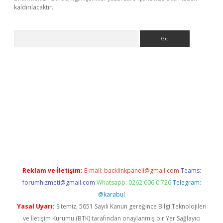
kaldırılacaktır.
Arama
ps://ilbet.casino/
Reklam ve İletişim:
E-mail:
backlinkpaneli@gmail.com
Teams:
forumhizmeti@gmail.com
Whatsapp: 0262 606 0 726
Telegram:
@karabul
Yasal Uyarı:
Sitemiz, 5651 Sayılı Kanun gereğince Bilgi Teknolojileri
ve İletişim Kurumu (BTK) tarafından onaylanmış bir Yer Sağlayıcı