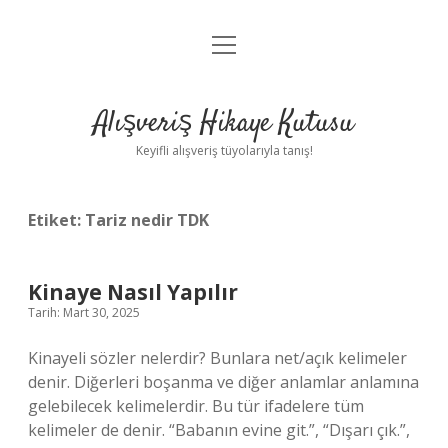
menüyü
Anasayfa
aç
Gizlilik Politikası
Alışveriş Hikaye Kutusu
Yasal Uyarı
Keyifli alışveriş tüyolarıyla tanış!
Hakkımızda
Etiket:
Tariz nedir TDK
Kinaye Nasıl Yapılır
Tarih: Mart 30, 2025
Kinayeli sözler nelerdir? Bunlara net/açık kelimeler
denir. Diğerleri boşanma ve diğer anlamlar anlamına
gelebilecek kelimelerdir. Bu tür ifadelere tüm
kelimeler de denir. “Babanın evine git.”, “Dışarı çık.”,