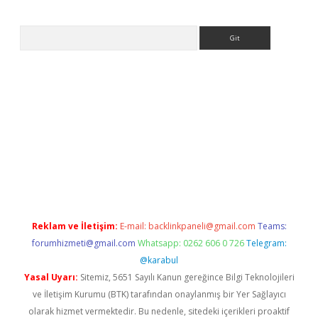
Arama
https://ilbet.casino/
Reklam ve İletişim:
E-mail:
backlinkpaneli@gmail.com
Teams:
forumhizmeti@gmail.com
Whatsapp: 0262 606 0 726
Telegram:
@karabul
Yasal Uyarı:
Sitemiz, 5651 Sayılı Kanun gereğince Bilgi Teknolojileri
ve İletişim Kurumu (BTK) tarafından onaylanmış bir Yer Sağlayıcı
olarak hizmet vermektedir. Bu nedenle, sitedeki içerikleri proaktif