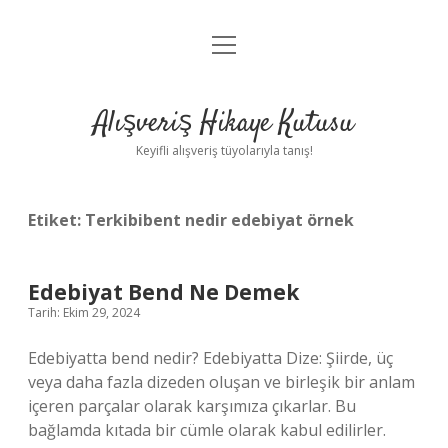
menüyü
Anasayfa
aç
Gizlilik Politikası
Alışveriş Hikaye Kutusu
Yasal Uyarı
Keyifli alışveriş tüyolarıyla tanış!
Hakkımızda
Etiket:
Terkibibent nedir edebiyat örnek
Edebiyat Bend Ne Demek
Tarih: Ekim 29, 2024
Edebiyatta bend nedir? Edebiyatta Dize: Şiirde, üç
veya daha fazla dizeden oluşan ve birleşik bir anlam
içeren parçalar olarak karşımıza çıkarlar. Bu
bağlamda kıtada bir cümle olarak kabul edilirler.