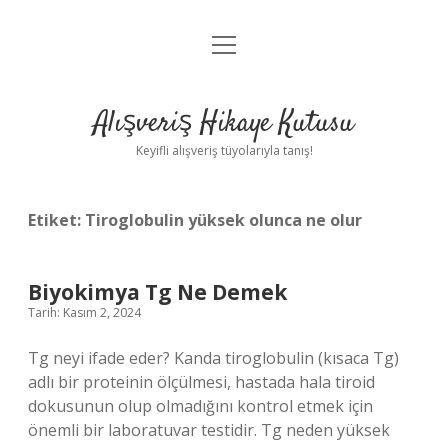
menüyü
Anasayfa
aç
Gizlilik Politikası
Alışveriş Hikaye Kutusu
Yasal Uyarı
Keyifli alışveriş tüyolarıyla tanış!
Hakkımızda
Etiket:
Tiroglobulin yüksek olunca ne olur
Biyokimya Tg Ne Demek
Tarih: Kasım 2, 2024
Tg neyi ifade eder? Kanda tiroglobulin (kısaca Tg)
adlı bir proteinin ölçülmesi, hastada hala tiroid
dokusunun olup olmadığını kontrol etmek için
önemli bir laboratuvar testidir. Tg neden yüksek