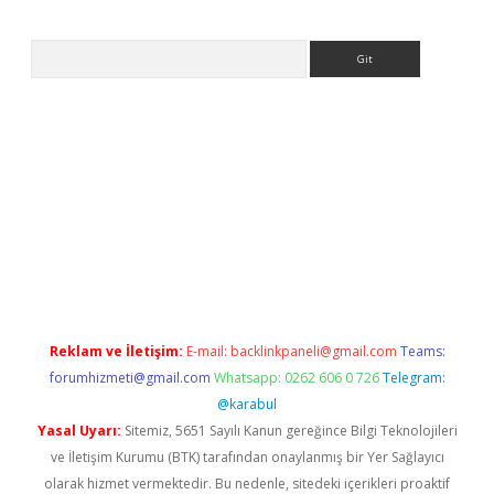
Arama
s://ilbet.casino/
Reklam ve İletişim:
E-mail:
backlinkpaneli@gmail.com
Teams:
forumhizmeti@gmail.com
Whatsapp: 0262 606 0 726
Telegram:
@karabul
Yasal Uyarı:
Sitemiz, 5651 Sayılı Kanun gereğince Bilgi Teknolojileri
ve İletişim Kurumu (BTK) tarafından onaylanmış bir Yer Sağlayıcı
olarak hizmet vermektedir. Bu nedenle, sitedeki içerikleri proaktif