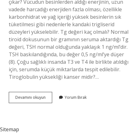
çıkar? Vücudun besinlerden aldığı enerjinin, uzun
vadede harcadığı enerjiden fazla olması, özellikle
karbonhidrat ve yağ içeriği yüksek besinlerin sık
tüketilmesi gibi nedenlerle kandaki trigliserid
düzeyleri yükselebilir. Tg değeri kaç olmalı? Normal
tiroid dokusunun bir gramının seruma aktardığı Tg
değeri, TSH normal olduğunda yaklaşık 1 ng/ml’dir.
TSH baskılandığında, bu değer 0,5 ng/ml’ye düşer
(8). Çoğu sağlıklı insanda T3 ve T4 ile birlikte atıldığı
için, serumda küçük miktarlarda tespit edilebilir.
Tiroglobulin yüksekliği kanser midir?…
Biyokimya
Devamını okuyun
Yorum Bırak
Tg
Ne
Demek
Sitemap