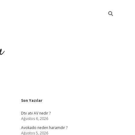
u
Sidebar
Son Yazılar
https://ilbe
Dtv atv AV nedir ?
Ağustos 6, 2026
Avokado neden haramdır ?
Ağustos 5, 2026