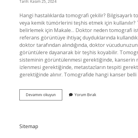
Tarih: Kasım 25, 2024
Hangi hastalıklarda tomografi çekilir? Bilgisayarlı t
veya kemik tümörlerini teşhis etmek için kullanılır?
belirlemek için Makale… Doktor neden tomografi is
referans görüntüye ihtiyaç duyduklarında kullandıkl
doktor tarafından alındığında, doktor vücudunuzun bi
görüntülere dayanarak bir teşhis koyabilir. Tomografi
sisteminin görüntülenmesi gerektiğinde, kanserin 
izlenmesi gerektiğinde, metastazların tespiti gerekt
gerektiğinde alınır. Tomografide hangi kanser belli
Hangi
Devamını okuyun
Yorum Bırak
Durumlarda
Tomografi
Çekilir
Sitemap