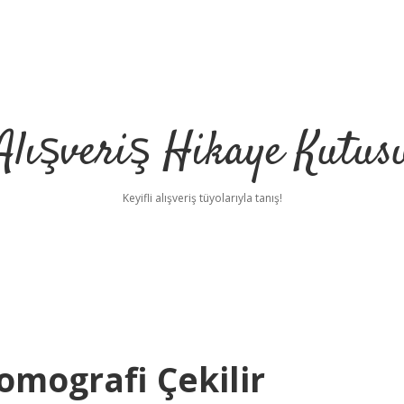
Alışveriş Hikaye Kutus
Keyifli alışveriş tüyolarıyla tanış!
mografi Çekilir