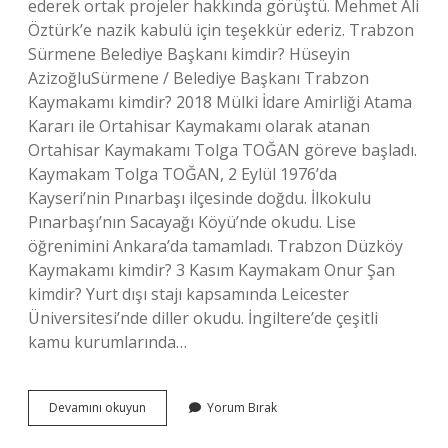
ederek ortak projeler hakkında görüştü. Mehmet Ali
Öztürk’e nazik kabulü için teşekkür ederiz. Trabzon
Sürmene Belediye Başkanı kimdir? Hüseyin
AzizoğluSürmene / Belediye Başkanı Trabzon
Kaymakamı kimdir? 2018 Mülki İdare Amirliği Atama
Kararı ile Ortahisar Kaymakamı olarak atanan
Ortahisar Kaymakamı Tolga TOĞAN göreve başladı.
Kaymakam Tolga TOĞAN, 2 Eylül 1976’da
Kayseri’nin Pınarbaşı ilçesinde doğdu. İlkokulu
Pınarbaşı’nın Sacayağı Köyü’nde okudu. Lise
öğrenimini Ankara’da tamamladı. Trabzon Düzköy
Kaymakamı kimdir? 3 Kasım Kaymakam Onur Şan
kimdir? Yurt dışı stajı kapsamında Leicester
Üniversitesi’nde diller okudu. İngiltere’de çeşitli
kamu kurumlarında…
Trabzon
Devamını okuyun
Yorum Bırak
Sürmene
Kaymakamı