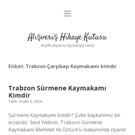
menüyü
Anasayfa
aç
Gizlilik Politikası
Alışveriş Hikaye Kutusu
Yasal Uyarı
Keyifli alışveriş tüyolarıyla tanış!
Hakkımızda
Etiket:
Trabzon Çarşıbaşı Kaymakamı kimdir
Trabzon Sürmene Kaymakamı
Kimdir
Tarih: Aralık 9, 2024
Sürmene Kaymakamı kimdir? Şube başkanımız bir
eczacıdır. Sevil Yıldırım, Trabzon-Sürmene
Kaymakamı Mehmet Ali Öztürk’ü makamında ziyaret