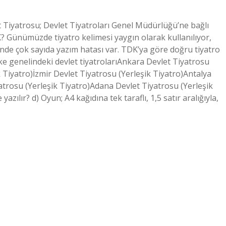
t Tiyatrosu; Devlet Tiyatroları Genel Müdürlüğü’ne bağlı
DK? Günümüzde tiyatro kelimesi yaygın olarak kullanılıyor,
sinde çok sayıda yazım hatası var. TDK’ya göre doğru tiyatro
Ülke genelindeki devlet tiyatrolarıAnkara Devlet Tiyatrosu
k Tiyatro)İzmir Devlet Tiyatrosu (Yerleşik Tiyatro)Antalya
atrosu (Yerleşik Tiyatro)Adana Devlet Tiyatrosu (Yerleşik
zılır? d) Oyun; A4 kağıdına tek taraflı, 1,5 satır aralığıyla,