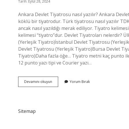
Tarih: Eylül 28, 2024
Ankara Devlet Tiyatrosu nasıl yazılır? Ankara Devle
köklü bir tiyatrodur. Türk tiyatrosu nasıl yazılır T
ancak nasıl yazıldığı merak ediliyor. Tiyatro kelime
kelimesi “tiyatro”dur. Devlet Tiyatroları nelerdir? 
(Yerleşik Tiyatro)İstanbul Devlet Tiyatrosu (Yerleşi
Devlet Tiyatrosu (Yerleşik Tiyatro)Bursa Devlet Tiy
Tiyatro)Daha fazla öğe… Tiyatro metni kaç punto ile ya
12 punto yazı tipi ve Courier yazı…
Devlet
Devamını okuyun
Yorum Bırak
Tiyatroları
Nasıl
Yazılır
Sitemap