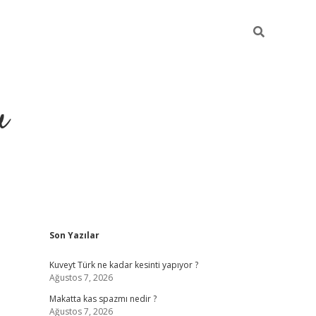
u
Sidebar
Son Yazılar
https://ilbet
Kuveyt Türk ne kadar kesinti yapıyor ?
Ağustos 7, 2026
Makatta kas spazmı nedir ?
Ağustos 7, 2026