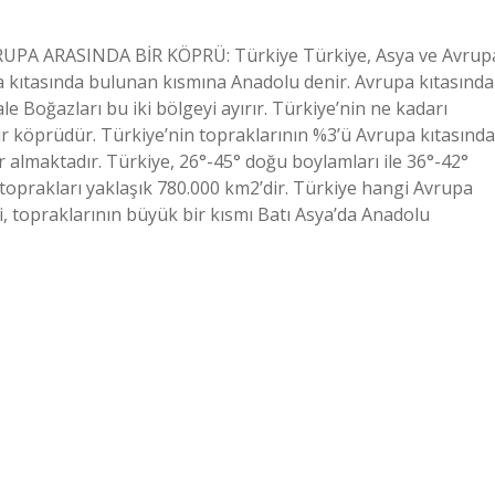
VRUPA ARASINDA BİR KÖPRÜ: Türkiye Türkiye, Asya ve Avrup
sya kıtasında bulunan kısmına Anadolu denir. Avrupa kıtasında
 Boğazları bu iki bölgeyi ayırır. Türkiye’nin ne kadarı
ir köprüdür. Türkiye’nin topraklarının %3’ü Avrupa kıtasında
er almaktadır. Türkiye, 26°-45° doğu boylamları ile 36°-42°
toprakları yaklaşık 780.000 km2’dir. Türkiye hangi Avrupa
i, topraklarının büyük bir kısmı Batı Asya’da Anadolu