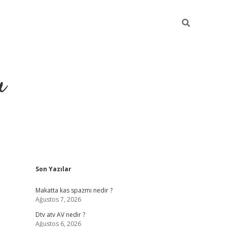
u
Sidebar
Son Yazılar
https://ilbe
Makatta kas spazmı nedir ?
Ağustos 7, 2026
Dtv atv AV nedir ?
Ağustos 6, 2026