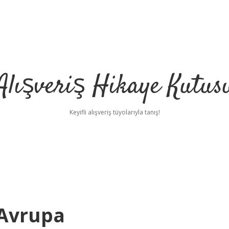
Alışveriş Hikaye Kutus
Keyifli alışveriş tüyolarıyla tanış!
 Avrupa