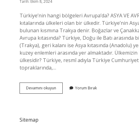
Tarih: Ekim 8, 2024
Türkiye’nin hangi bölgeleri Avrupa’da? ASYA VE A
kıtalarında ülkeleri olan bir ülkedir. Türkiye’nin A
bulunan kısmına Trakya denir. Boğazlar ve Çanakkale
Avrupa kıtasında? Türkiye, Doğu ile Batı arasında b
(Trakya), geri kalanı ise Asya kıtasında (Anadolu) y
kuzey enlemleri arasında yer almaktadır. Ülkemizin 
ülkesidir? Türkiye, resmî adıyla Türkiye Cumhuriyet
topraklarında,…
Türkiyenin
Devamını okuyun
Yorum Bırak
Nereleri
Avrupa
Sitemap