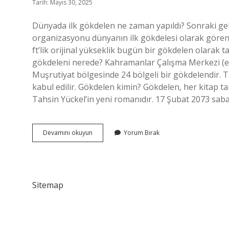
Tarih: Mayıs 30, 2025
Dünyada ilk gökdelen ne zaman yapıldı? Sonraki geli
organizasyonu dünyanın ilk gökdelesi olarak gören C
ft’lik orijinal yükseklik bugün bir gökdelen olarak t
gökdeleni nerede? Kahramanlar Çalışma Merkezi (es
Muşrutiyat bölgesinde 24 bölgeli bir gökdelendir. T
kabul edilir. Gökdelen kimin? Gökdelen, her kitap t
Tahsin Yückel’in yeni romanıdır. 17 Şubat 2073 sa
İLk
Devamını okuyun
Yorum Bırak
Gökdeleni
Kim
Yaptı
Sitemap