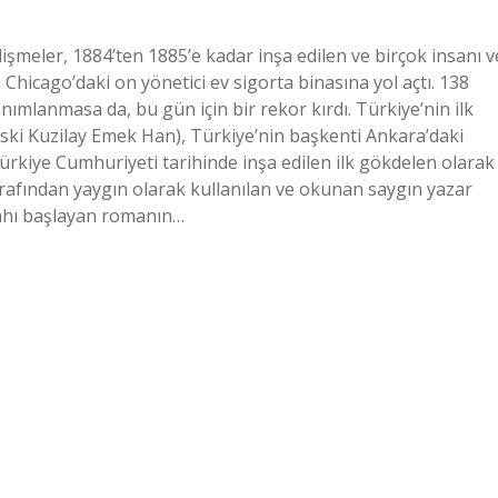
şmeler, 1884’ten 1885’e kadar inşa edilen ve birçok insanı v
hicago’daki on yönetici ev sigorta binasına yol açtı. 138
anımlanmasa da, bu gün için bir rekor kırdı. Türkiye’nin ilk
ki Kuzilay Emek Han), Türkiye’nin başkenti Ankara’daki
ürkiye Cumhuriyeti tarihinde inşa edilen ilk gökdelen olarak
arafından yaygın olarak kullanılan ve okunan saygın yazar
bahı başlayan romanın…