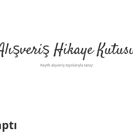
Alışveriş Hikaye Kutus
Keyifli alışveriş tüyolarıyla tanış!
aptı