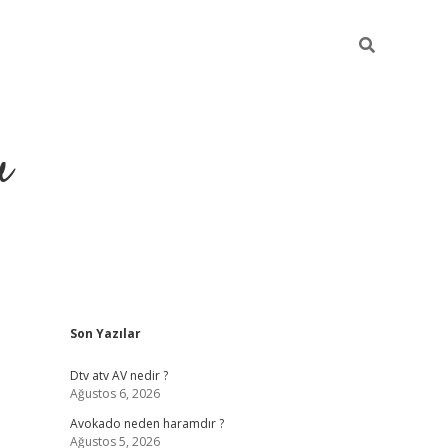
u
Sidebar
Son Yazılar
https://ilbet.casino/
Dtv atv AV nedir ?
Ağustos 6, 2026
Avokado neden haramdır ?
Ağustos 5, 2026