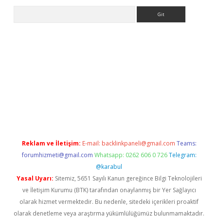
Arama
ps://ilbet.casino/
Reklam ve İletişim:
E-mail:
backlinkpaneli@gmail.com
Teams:
forumhizmeti@gmail.com
Whatsapp: 0262 606 0 726
Telegram:
@karabul
Yasal Uyarı:
Sitemiz, 5651 Sayılı Kanun gereğince Bilgi Teknolojileri
ve İletişim Kurumu (BTK) tarafından onaylanmış bir Yer Sağlayıcı
olarak hizmet vermektedir. Bu nedenle, sitedeki içerikleri proaktif
olarak denetleme veya araştırma yükümlülüğümüz bulunmamaktadır.