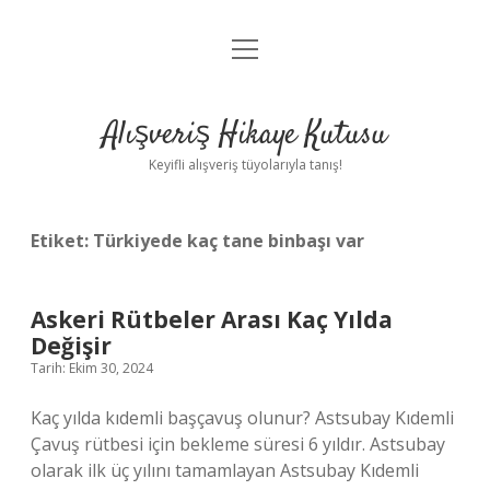
menüyü
Anasayfa
aç
Gizlilik Politikası
Alışveriş Hikaye Kutusu
Yasal Uyarı
Keyifli alışveriş tüyolarıyla tanış!
Hakkımızda
Etiket:
Türkiyede kaç tane binbaşı var
Askeri Rütbeler Arası Kaç Yılda
Değişir
Tarih: Ekim 30, 2024
Kaç yılda kıdemli başçavuş olunur? Astsubay Kıdemli
Çavuş rütbesi için bekleme süresi 6 yıldır. Astsubay
olarak ilk üç yılını tamamlayan Astsubay Kıdemli