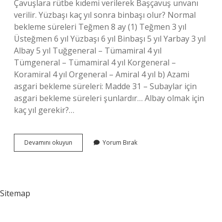
Çavuşlara rütbe kıdemi verilerek Başçavuş unvanı
verilir. Yüzbaşı kaç yıl sonra binbaşı olur? Normal
bekleme süreleri Teğmen 8 ay (1) Teğmen 3 yıl
Üsteğmen 6 yıl Yüzbaşı 6 yıl Binbaşı 5 yıl Yarbay 3 yıl
Albay 5 yıl Tuğgeneral – Tümamiral 4 yıl
Tümgeneral – Tümamiral 4 yıl Korgeneral –
Koramiral 4 yıl Orgeneral – Amiral 4 yıl b) Azami
asgari bekleme süreleri: Madde 31 – Subaylar için
asgari bekleme süreleri şunlardır… Albay olmak için
kaç yıl gerekir?…
Askeri
Devamını okuyun
Yorum Bırak
Rütbeler
Arası
Kaç
Yılda
Değişir
Sitemap