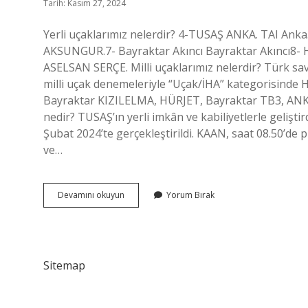
Tarih: Kasım 27, 2024
Yerli uçaklarımız nelerdir? 4-TUSAŞ ANKA. TAI Anka
AKSUNGUR.7- Bayraktar Akıncı Bayraktar Akıncı8
ASELSAN SERÇE. Milli uçaklarımız nelerdir? Türk sa
milli uçak denemeleriyle “Uçak/İHA” kategorisind
Bayraktar KIZILELMA, HÜRJET, Bayraktar TB3, ANKA III
nedir? TUSAŞ’ın yerli imkân ve kabiliyetlerle geliştir
Şubat 2024’te gerçekleştirildi. KAAN, saat 08.50’de p
ve…
Yerli
Devamını okuyun
Yorum Bırak
Ve
Milli
Uçaklarımız
Nelerdir
Sitemap