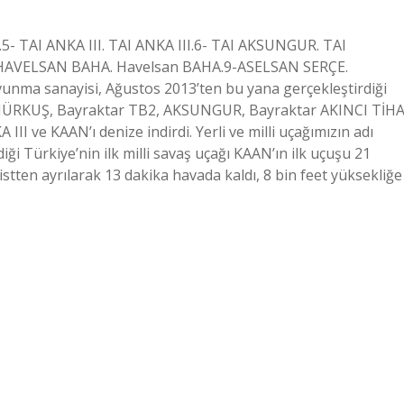
.5- TAI ANKA III. TAI ANKA III.6- TAI AKSUNGUR. TAI
- HAVELSAN BAHA. Havelsan BAHA.9-ASELSAN SERÇE.
vunma sanayisi, Ağustos 2013’ten bu yana gerçekleştirdiği
e HÜRKUŞ, Bayraktar TB2, AKSUNGUR, Bayraktar AKINCI TİHA
 ve KAAN’ı denize indirdi. Yerli ve milli uçağımızın adı
diği Türkiye’nin ilk milli savaş uçağı KAAN’ın ilk uçuşu 21
istten ayrılarak 13 dakika havada kaldı, 8 bin feet yüksekliğe