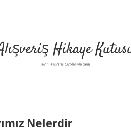
Alışveriş Hikaye Kutus
Keyifli alışveriş tüyolarıyla tanış!
rımız Nelerdir