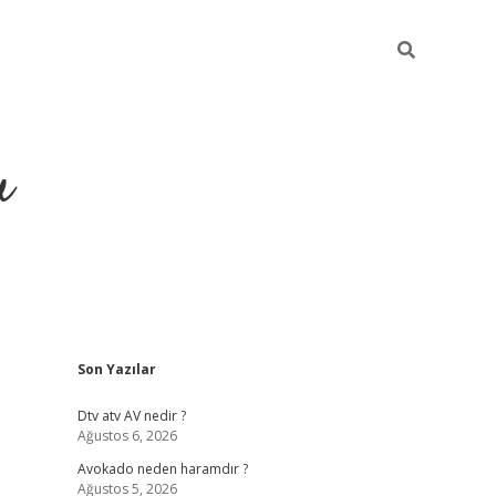
u
Sidebar
Son Yazılar
https://ilbe
Dtv atv AV nedir ?
Ağustos 6, 2026
Avokado neden haramdır ?
Ağustos 5, 2026