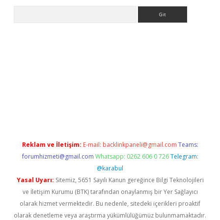
Arama
ps://ilbet.casino/
Reklam ve İletişim:
E-mail:
backlinkpaneli@gmail.com
Teams:
forumhizmeti@gmail.com
Whatsapp: 0262 606 0 726
Telegram:
@karabul
Yasal Uyarı:
Sitemiz, 5651 Sayılı Kanun gereğince Bilgi Teknolojileri
ve İletişim Kurumu (BTK) tarafından onaylanmış bir Yer Sağlayıcı
olarak hizmet vermektedir. Bu nedenle, sitedeki içerikleri proaktif
olarak denetleme veya araştırma yükümlülüğümüz bulunmamaktadır.