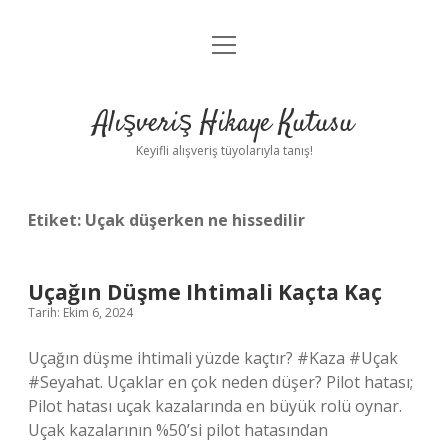
menüyü
Anasayfa
aç
Gizlilik Politikası
Alışveriş Hikaye Kutusu
Yasal Uyarı
Keyifli alışveriş tüyolarıyla tanış!
Hakkımızda
Etiket:
Uçak düşerken ne hissedilir
Uçağın Düşme Ihtimali Kaçta Kaç
Tarih: Ekim 6, 2024
Uçağın düşme ihtimali yüzde kaçtır? #Kaza #Uçak
#Seyahat. Uçaklar en çok neden düşer? Pilot hatası;
Pilot hatası uçak kazalarında en büyük rolü oynar.
Uçak kazalarının %50’si pilot hatasından