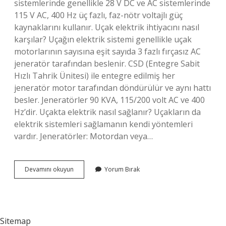
sistemlerinde genellikle 28 V DC ve AC sistemlerinde
115 V AC, 400 Hz üç fazlı, faz-nötr voltajlı güç
kaynaklarını kullanır. Uçak elektrik ihtiyacını nasıl
karşılar? Uçağın elektrik sistemi genellikle uçak
motorlarının sayısına eşit sayıda 3 fazlı fırçasız AC
jeneratör tarafından beslenir. CSD (Entegre Sabit
Hızlı Tahrik Ünitesi) ile entegre edilmiş her
jeneratör motor tarafından döndürülür ve aynı hattı
besler. Jeneratörler 90 KVA, 115/200 volt AC ve 400
Hz’dir. Uçakta elektrik nasıl sağlanır? Uçakların da
elektrik sistemleri sağlamanın kendi yöntemleri
vardır. Jeneratörler: Motordan veya…
Uçak
Devamını okuyun
Yorum Bırak
Hangi
Elektrik
Kaynağı
Ile
Çalışıyor
Sitemap