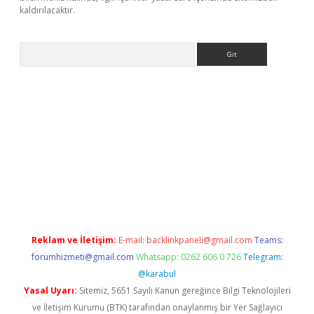
kaldırılacaktır.
Arama
ps://ilbet.casino/
Reklam ve İletişim:
E-mail:
backlinkpaneli@gmail.com
Teams:
forumhizmeti@gmail.com
Whatsapp: 0262 606 0 726
Telegram:
@karabul
Yasal Uyarı:
Sitemiz, 5651 Sayılı Kanun gereğince Bilgi Teknolojileri
ve İletişim Kurumu (BTK) tarafından onaylanmış bir Yer Sağlayıcı