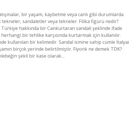
çatışmalar, bir yaşam, kaybetme veya canlı gibi durumlarda
ekneler, sandaletler veya tekneler. Filika figürü nedir?
si, Türkiye hakkında bir Cankurtaran sandali şeklinde ifade
ı herhangi bir tehlike karşısında kurtarmak için kullanılır.
inde kullanılan bir kelimedir. Sandal ismine sahip cümle İtalya
aşamın birçok yerinde belirtilmiştir. Fiyonk ne demek TDK?
elebeğin şekli bir kase olarak…