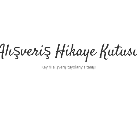
Alışveriş Hikaye Kutus
Keyifli alışveriş tüyolarıyla tanış!