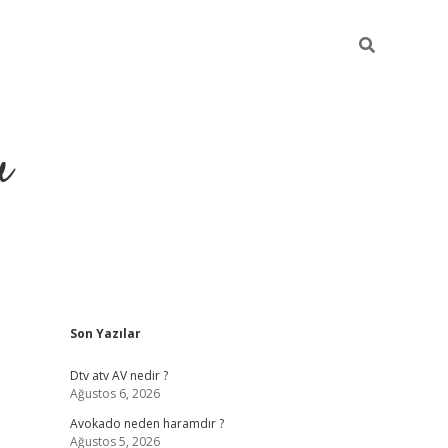
u
Sidebar
Son Yazılar
https://ilbe
Dtv atv AV nedir ?
Ağustos 6, 2026
Avokado neden haramdır ?
Ağustos 5, 2026