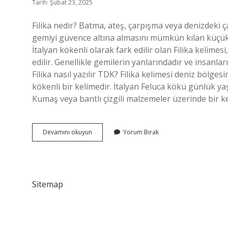
Tarih: Şubat 23, 2025
Filika nedir? Batma, ateş, çarpışma veya denizdeki 
gemiyi güvence altına almasını mümkün kılan küçük t
İtalyan kökenli olarak fark edilir olan Filika kelime
edilir. Genellikle gemilerin yanlarındadır ve insanlar
Filika nasıl yazılır TDK? Filika kelimesi deniz bölges
kökenli bir kelimedir. İtalyan Feluca kökü günlük y
Kumaş veya bantlı çizgili malzemeler üzerinde bir k
Filika
Devamını okuyun
Yorum Bırak
Ne
Demek
Tdk
Sitemap