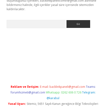
düşündüğünüz içerikleri,
backlinkpanelicomtr@gmail.com
adresine
bildirmeniz halinde, ilgili içerikler yasal süre içerisinde sitemizden
kaldırılacaktır.
Arama
ps://ilbet.casino/
Reklam ve İletişim:
E-mail:
backlinkpaneli@gmail.com
Teams:
forumhizmeti@gmail.com
Whatsapp: 0262 606 0 726
Telegram:
@karabul
Yasal Uyarı:
Sitemiz, 5651 Sayılı Kanun gereğince Bilgi Teknolojileri