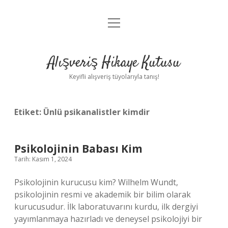
menüyü
Anasayfa
aç
Gizlilik Politikası
Alışveriş Hikaye Kutusu
Yasal Uyarı
Keyifli alışveriş tüyolarıyla tanış!
Hakkımızda
Etiket:
Ünlü psikanalistler kimdir
Psikolojinin Babası Kim
Tarih: Kasım 1, 2024
Psikolojinin kurucusu kim? Wilhelm Wundt,
psikolojinin resmi ve akademik bir bilim olarak
kurucusudur. İlk laboratuvarını kurdu, ilk dergiyi
yayımlanmaya hazırladı ve deneysel psikolojiyi bir