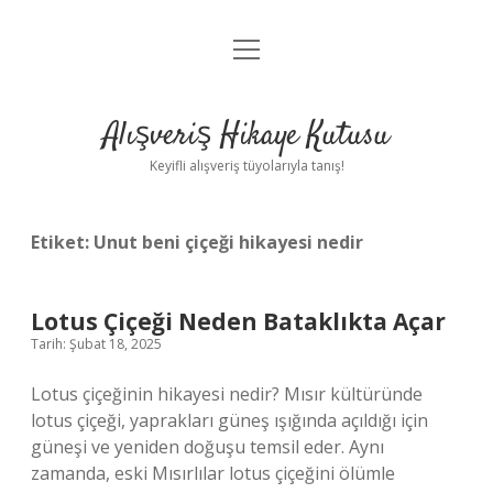
menüyü
Anasayfa
aç
Gizlilik Politikası
Alışveriş Hikaye Kutusu
Yasal Uyarı
Keyifli alışveriş tüyolarıyla tanış!
Hakkımızda
Etiket:
Unut beni çiçeği hikayesi nedir
Lotus Çiçeği Neden Bataklıkta Açar
Tarih: Şubat 18, 2025
Lotus çiçeğinin hikayesi nedir? Mısır kültüründe
lotus çiçeği, yaprakları güneş ışığında açıldığı için
güneşi ve yeniden doğuşu temsil eder. Aynı
zamanda, eski Mısırlılar lotus çiçeğini ölümle