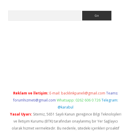
Arama
ps://ilbet.casino/
Reklam ve İletişim:
E-mail:
backlinkpaneli@gmail.com
Teams:
forumhizmeti@gmail.com
Whatsapp: 0262 606 0 726
Telegram:
@karabul
Yasal Uyarı:
Sitemiz, 5651 Sayılı Kanun gereğince Bilgi Teknolojileri
ve İletişim Kurumu (BTK) tarafından onaylanmış bir Yer Sağlayıcı
olarak hizmet vermektedir. Bu nedenle, sitedeki içerikleri proaktif