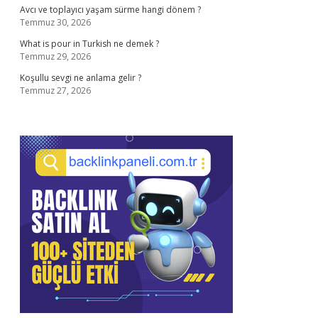
Avcı ve toplayıcı yaşam sürme hangi dönem ?
Temmuz 30, 2026
What is pour in Turkish ne demek ?
Temmuz 29, 2026
Koşullu sevgi ne anlama gelir ?
Temmuz 27, 2026