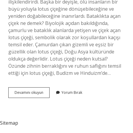
ilişkilendirirdi. Başka bir deyişle, ölü insanların bir
büyü yoluyla lotus çiçeğine dönüşebileceğine ve
yeniden doğabileceğine inanırlardı. Bataklıkta açan
çiçek ne demek? Biyolojik açıdan bakıldığında,
çamurlu ve bataklık alanlarda yetişen ve çiçek açan
lotus çiçeği, sembolik olarak zor koşullardan kaçışı
temsil eder. Çamurdan çıkan gizemli ve eşsiz bir
güzellik olan lotus çiçeği, Doğu Asya kültüründe
oldukça değerlidir. Lotus çiçeği neden kutsal?
Özünde zihnin berraklığını ve ruhun saflığını temsil
ettiği için lotus çiçeği, Budizm ve Hinduizm’de…
Lotus
Devamını okuyun
Yorum Bırak
Çiçeği
Neden
Bataklıkta
Açar
Sitemap