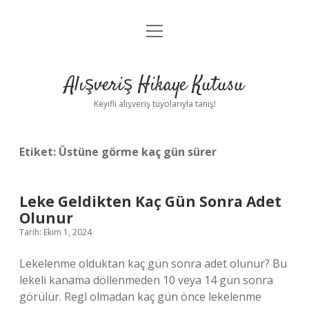
menüyü
Anasayfa
aç
Gizlilik Politikası
Alışveriş Hikaye Kutusu
Yasal Uyarı
Keyifli alışveriş tüyolarıyla tanış!
Hakkımızda
Etiket:
Üstüne görme kaç gün sürer
Leke Geldikten Kaç Gün Sonra Adet
Olunur
Tarih: Ekim 1, 2024
Lekelenme olduktan kaç gün sonra adet olunur? Bu
lekeli kanama döllenmeden 10 veya 14 gün sonra
görülür. Regl olmadan kaç gün önce lekelenme