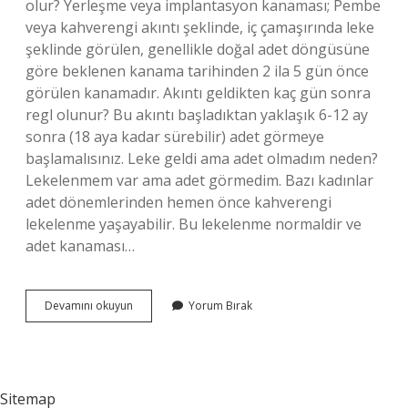
olur? Yerleşme veya implantasyon kanaması; Pembe
veya kahverengi akıntı şeklinde, iç çamaşırında leke
şeklinde görülen, genellikle doğal adet döngüsüne
göre beklenen kanama tarihinden 2 ila 5 gün önce
görülen kanamadır. Akıntı geldikten kaç gün sonra
regl olunur? Bu akıntı başladıktan yaklaşık 6-12 ay
sonra (18 aya kadar sürebilir) adet görmeye
başlamalısınız. Leke geldi ama adet olmadım neden?
Lekelenmem var ama adet görmedim. Bazı kadınlar
adet dönemlerinden hemen önce kahverengi
lekelenme yaşayabilir. Bu lekelenme normaldir ve
adet kanaması…
Leke
Devamını okuyun
Yorum Bırak
Geldikten
Kaç
Gün
Sonra
Adet
Sitemap
Olunur