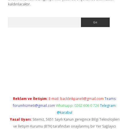
kaldırılacaktır.
Arama
ps://ilbet.casino/
Reklam ve İletişim:
E-mail:
backlinkpaneli@gmail.com
Teams:
forumhizmeti@gmail.com
Whatsapp: 0262 606 0 726
Telegram:
@karabul
Yasal Uyarı:
Sitemiz, 5651 Sayılı Kanun gereğince Bilgi Teknolojileri
ve İletişim Kurumu (BTK) tarafından onaylanmış bir Yer Sağlayıcı