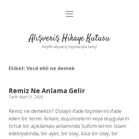
menüyü
Anasayfa
aç
Gizlilik Politikası
Alışveriş Hikaye Kutusu
Yasal Uyarı
Keyifli alışveriş tüyolarıyla tanış!
Hakkımızda
Etiket:
Vecd ehli ne demek
Remiz Ne Anlama Gelir
Tarih: Mart 31, 2025
Remiz ne demektir? Dolaylı ifade biçimlerini ifade
eden bir terim. Anlam, düşüncelerin veya duyguların
örtük bir açıklaması anlamında Sufizm terimi. İslam
edebiyatında, bir ayet, bir olay, kısa bir olay, bir