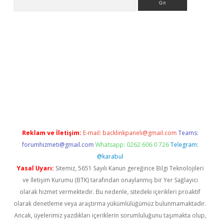
tps://ilbet.casino/
Reklam ve İletişim:
E-mail:
backlinkpaneli@gmail.com
Teams:
forumhizmeti@gmail.com
Whatsapp: 0262 606 0 726
Telegram:
@karabul
Yasal Uyarı:
Sitemiz, 5651 Sayılı Kanun gereğince Bilgi Teknolojileri
ve İletişim Kurumu (BTK) tarafından onaylanmış bir Yer Sağlayıcı
olarak hizmet vermektedir. Bu nedenle, sitedeki içerikleri proaktif
olarak denetleme veya araştırma yükümlülüğümüz bulunmamaktadır.
Ancak, üyelerimiz yazdıkları içeriklerin sorumluluğunu taşımakta olup,