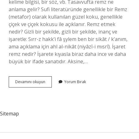
kelime bilgisi, bir söz, vb. Tasavvufta remz ne
anlama gelir? Sufi literatüründe genellikle bir Remz
(metafor) olarak kullanılan güzel koku, genellikle
çiçek ve çiçek kokusu ile açıklanır. Remz etmek
nedir? Gizli bir şekilde, gizli bir şekilde, inanç ve
işaretle: Sırr-z hakk’i fâ şylem ben bir sikāt / k’anım,
ama açıklama için ahl al-nikât (niyâzî-i mısrî). İşaret
remz nedir? İşarete kıyasla biraz daha ince ve daha
büyük bir ifade sanatıdır. Aksine,…
Remiz
Devamını okuyun
Yorum Bırak
Ne
Anlama
Gelir
Sitemap