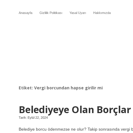
Anasayfa
Gizlilik Politikası
Yasal Uyarı
Hakkımızda
Etiket:
Vergi borcundan hapse girilir mi
Belediyeye Olan Borçla
Tarih: Eylül 22, 2024
Belediye borcu ödenmezse ne olur? Takip sonrasında vergi b