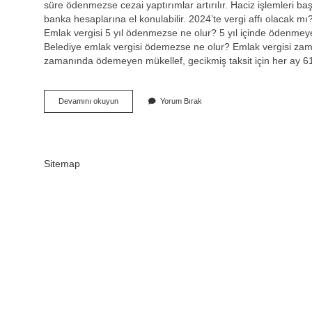
süre ödenmezse cezai yaptırımlar artırılır. Haciz işlemleri başl
banka hesaplarına el konulabilir. 2024’te vergi affı olacak 
Emlak vergisi 5 yıl ödenmezse ne olur? 5 yıl içinde ödenmey
Belediye emlak vergisi ödemezse ne olur? Emlak vergisi zam
zamanında ödemeyen mükellef, gecikmiş taksit için her ay 
Belediyeye
Devamını okuyun
Yorum Bırak
Olan
Borçlar
Ödenmezse
Ne
Olur
Sitemap