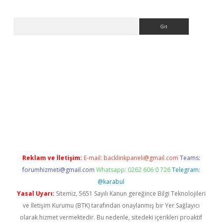
Arama
ps://ilbet.casino/
Reklam ve İletişim:
E-mail:
backlinkpaneli@gmail.com
Teams:
forumhizmeti@gmail.com
Whatsapp: 0262 606 0 726
Telegram:
@karabul
Yasal Uyarı:
Sitemiz, 5651 Sayılı Kanun gereğince Bilgi Teknolojileri
ve İletişim Kurumu (BTK) tarafından onaylanmış bir Yer Sağlayıcı
olarak hizmet vermektedir. Bu nedenle, sitedeki içerikleri proaktif