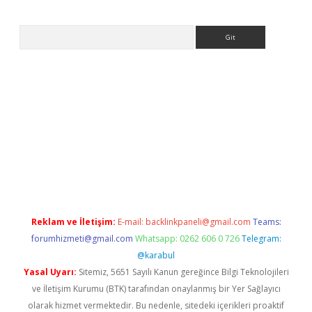
Arama
tps://ilbet.casino/
Reklam ve İletişim:
E-mail:
backlinkpaneli@gmail.com
Teams:
forumhizmeti@gmail.com
Whatsapp: 0262 606 0 726
Telegram:
@karabul
Yasal Uyarı:
Sitemiz, 5651 Sayılı Kanun gereğince Bilgi Teknolojileri
ve İletişim Kurumu (BTK) tarafından onaylanmış bir Yer Sağlayıcı
olarak hizmet vermektedir. Bu nedenle, sitedeki içerikleri proaktif