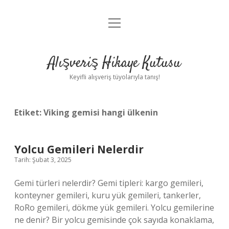
menüyü
Anasayfa
aç
Gizlilik Politikası
Alışveriş Hikaye Kutusu
Yasal Uyarı
Keyifli alışveriş tüyolarıyla tanış!
Hakkımızda
Etiket:
Viking gemisi hangi ülkenin
Yolcu Gemileri Nelerdir
Tarih: Şubat 3, 2025
Gemi türleri nelerdir? Gemi tipleri: kargo gemileri,
konteyner gemileri, kuru yük gemileri, tankerler,
RoRo gemileri, dökme yük gemileri. Yolcu gemilerine
ne denir? Bir yolcu gemisinde çok sayıda konaklama,