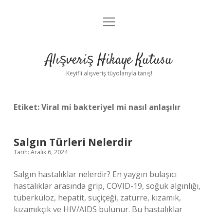
menüyü
Anasayfa
aç
Gizlilik Politikası
Alışveriş Hikaye Kutusu
Yasal Uyarı
Keyifli alışveriş tüyolarıyla tanış!
Hakkımızda
Etiket:
Viral mi bakteriyel mi nasıl anlaşılır
Salgın Türleri Nelerdir
Tarih: Aralık 6, 2024
Salgın hastalıklar nelerdir? En yaygın bulaşıcı
hastalıklar arasında grip, COVID-19, soğuk algınlığı,
tüberküloz, hepatit, suçiçeği, zatürre, kızamık,
kızamıkçık ve HIV/AIDS bulunur. Bu hastalıklar