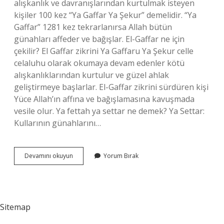
alışkanlık ve davranışlarından kurtulmak isteyen
kişiler 100 kez “Ya Gaffar Ya Şekur” demelidir. “Ya
Gaffar” 1281 kez tekrarlanırsa Allah bütün
günahları affeder ve bağışlar. El-Gaffar ne için
çekilir? El Gaffar zikrini Ya Gaffaru Ya Şekur celle
celaluhu olarak okumaya devam edenler kötü
alışkanlıklarından kurtulur ve güzel ahlak
geliştirmeye başlarlar. El-Gaffar zikrini sürdüren kişi
Yüce Allah’ın affına ve bağışlamasına kavuşmada
vesile olur. Ya fettah ya settar ne demek? Ya Settar:
Kullarının günahlarını…
Ya
Devamını okuyun
Yorum Bırak
Settar
Ya
Gaffar
Ne
Anlama
Sitemap
Gelir