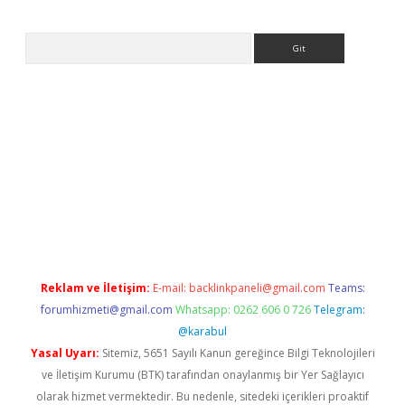
Arama
tps://ilbet.casino/
Reklam ve İletişim:
E-mail:
backlinkpaneli@gmail.com
Teams:
forumhizmeti@gmail.com
Whatsapp: 0262 606 0 726
Telegram:
@karabul
Yasal Uyarı:
Sitemiz, 5651 Sayılı Kanun gereğince Bilgi Teknolojileri
ve İletişim Kurumu (BTK) tarafından onaylanmış bir Yer Sağlayıcı
olarak hizmet vermektedir. Bu nedenle, sitedeki içerikleri proaktif