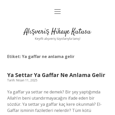
menüyü
Anasayfa
aç
Gizlilik Politikası
Alışveriş Hikaye Kutusu
Yasal Uyarı
Keyifli alışveriş tüyolarıyla tanış!
Hakkımızda
Etiket:
Ya gaffar ne anlama gelir
Ya Settar Ya Gaffar Ne Anlama Gelir
Tarih: Nisan 11, 2025
Ya gaffar ya settar ne demek? Bir şey yaptığımda
Allah’ın beni utandırmayacağını ifade eden bir
sözdür. Ya settar ya gaffar kaç kere okunmalı? El-
Gaffar isminin faziletleri nelerdir? Tüm kötü