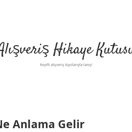
Alışveriş Hikaye Kutus
Keyifli alışveriş tüyolarıyla tanış!
Ne Anlama Gelir