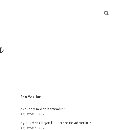
u
Sidebar
Son Yazılar
https://ilbet
Avokado neden haramdır ?
Ağustos 5, 2026
Ayetlerden oluşan bölümlere ne ad verilir ?
Ağustos 4, 2026