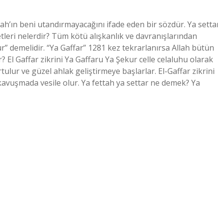
lah’ın beni utandırmayacağını ifade eden bir sözdür. Ya setta
etleri nelerdir? Tüm kötü alışkanlık ve davranışlarından
r” demelidir. “Ya Gaffar” 1281 kez tekrarlanırsa Allah bütün
ir? El Gaffar zikrini Ya Gaffaru Ya Şekur celle celaluhu olarak
lur ve güzel ahlak geliştirmeye başlarlar. El-Gaffar zikrini
 kavuşmada vesile olur. Ya fettah ya settar ne demek? Ya