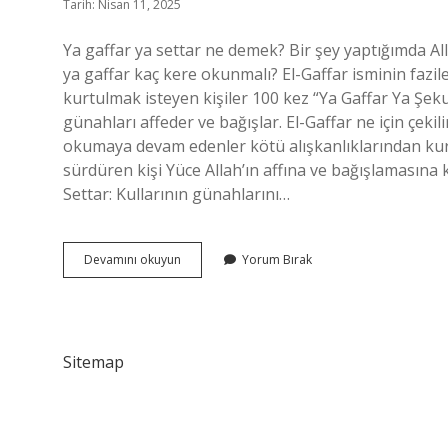
Tarih: Nisan 11, 2025
Ya gaffar ya settar ne demek? Bir şey yaptığımda Al
ya gaffar kaç kere okunmalı? El-Gaffar isminin fazil
kurtulmak isteyen kişiler 100 kez “Ya Gaffar Ya Şeku
günahları affeder ve bağışlar. El-Gaffar ne için çekil
okumaya devam edenler kötü alışkanlıklarından kurtu
sürdüren kişi Yüce Allah’ın affına ve bağışlamasına
Settar: Kullarının günahlarını…
Ya
Devamını okuyun
Yorum Bırak
Settar
Ya
Gaffar
Ne
Anlama
Sitemap
Gelir