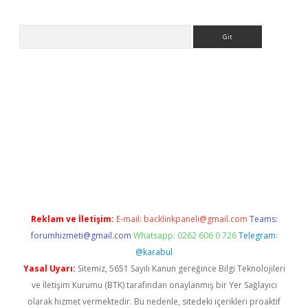
Arama
ps://ilbet.casino/
Reklam ve İletişim:
E-mail:
backlinkpaneli@gmail.com
Teams:
forumhizmeti@gmail.com
Whatsapp: 0262 606 0 726
Telegram:
@karabul
Yasal Uyarı:
Sitemiz, 5651 Sayılı Kanun gereğince Bilgi Teknolojileri
ve İletişim Kurumu (BTK) tarafından onaylanmış bir Yer Sağlayıcı
olarak hizmet vermektedir. Bu nedenle, sitedeki içerikleri proaktif