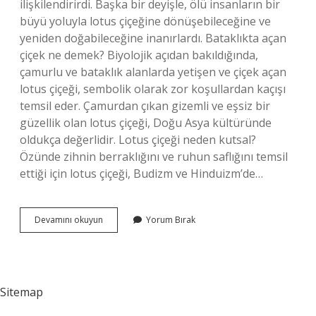
ilişkilendirirdi. Başka bir deyişle, ölü insanların bir
büyü yoluyla lotus çiçeğine dönüşebileceğine ve
yeniden doğabileceğine inanırlardı. Bataklıkta açan
çiçek ne demek? Biyolojik açıdan bakıldığında,
çamurlu ve bataklık alanlarda yetişen ve çiçek açan
lotus çiçeği, sembolik olarak zor koşullardan kaçışı
temsil eder. Çamurdan çıkan gizemli ve eşsiz bir
güzellik olan lotus çiçeği, Doğu Asya kültüründe
oldukça değerlidir. Lotus çiçeği neden kutsal?
Özünde zihnin berraklığını ve ruhun saflığını temsil
ettiği için lotus çiçeği, Budizm ve Hinduizm’de…
Lotus
Devamını okuyun
Yorum Bırak
Çiçeği
Neden
Bataklıkta
Açar
Sitemap