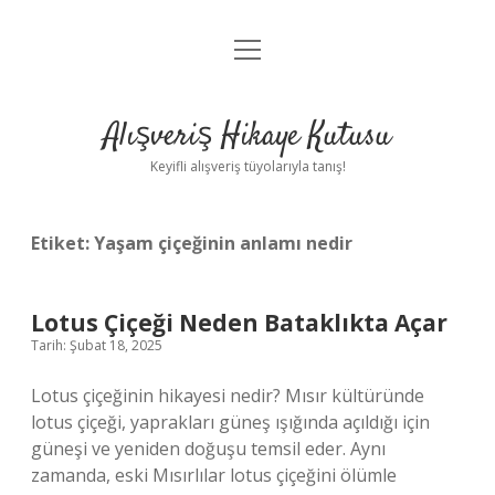
menüyü
Anasayfa
aç
Gizlilik Politikası
Alışveriş Hikaye Kutusu
Yasal Uyarı
Keyifli alışveriş tüyolarıyla tanış!
Hakkımızda
Etiket:
Yaşam çiçeğinin anlamı nedir
Lotus Çiçeği Neden Bataklıkta Açar
Tarih: Şubat 18, 2025
Lotus çiçeğinin hikayesi nedir? Mısır kültüründe
lotus çiçeği, yaprakları güneş ışığında açıldığı için
güneşi ve yeniden doğuşu temsil eder. Aynı
zamanda, eski Mısırlılar lotus çiçeğini ölümle