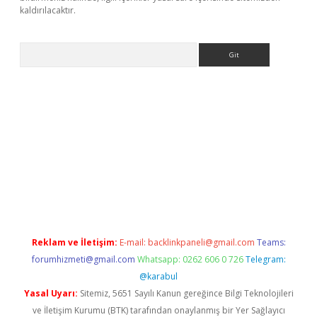
kaldırılacaktır.
Arama
tps://ilbet.casino/
Reklam ve İletişim:
E-mail:
backlinkpaneli@gmail.com
Teams:
forumhizmeti@gmail.com
Whatsapp: 0262 606 0 726
Telegram:
@karabul
Yasal Uyarı:
Sitemiz, 5651 Sayılı Kanun gereğince Bilgi Teknolojileri
ve İletişim Kurumu (BTK) tarafından onaylanmış bir Yer Sağlayıcı