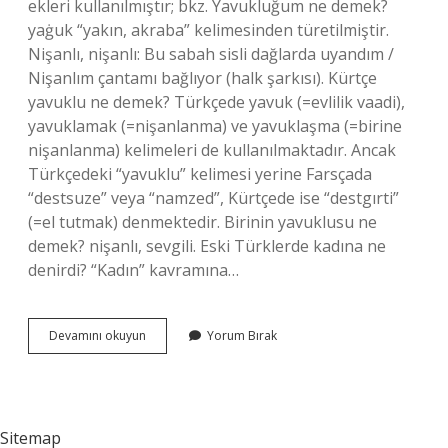
ekleri kullanılmıştır; bkz. Yavukluğum ne demek?
yaġuk “yakın, akraba” kelimesinden türetilmiştir.
Nişanlı, nişanlı: Bu sabah sisli dağlarda uyandım /
Nişanlım çantamı bağlıyor (halk şarkısı). Kürtçe
yavuklu ne demek? Türkçede yavuk (=evlilik vaadi),
yavuklamak (=nişanlanma) ve yavuklaşma (=birine
nişanlanma) kelimeleri de kullanılmaktadır. Ancak
Türkçedeki “yavuklu” kelimesi yerine Farsçada
“destsuze” veya “namzed”, Kürtçede ise “destgırti”
(=el tutmak) denmektedir. Birinin yavuklusu ne
demek? nişanlı, sevgili. Eski Türklerde kadına ne
denirdi? “Kadın” kavramına…
Yavuklu
Devamını okuyun
Yorum Bırak
Kime
Denir
Sitemap