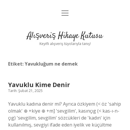
menüyü
Anasayfa
aç
Gizlilik Politikası
Alışveriş Hikaye Kutusu
Yasal Uyarı
Keyifli alışveriş tüyolarıyla tanış!
Hakkımızda
Etiket:
Yavukluğum ne demek
Yavuklu Kime Denir
Tarih: Şubat 21, 2025
Yavuklu kadına denir mi? Ayrıca özkiyem (< öz 'sahip
olmak' ⊕ +kiye ⊕ +m] 'sevgilim', kasınçıg (< kas-ı-n-
çıg) 'sevgilim, sevgilim' sözcükleri de 'kadın' için
kullanılmış, sevgiyi ifade eden iyelik ve küçültme