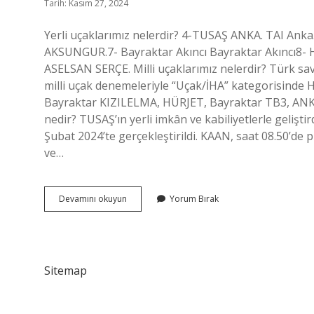
Tarih: Kasım 27, 2024
Yerli uçaklarımız nelerdir? 4-TUSAŞ ANKA. TAI Anka
AKSUNGUR.7- Bayraktar Akıncı Bayraktar Akıncı8
ASELSAN SERÇE. Milli uçaklarımız nelerdir? Türk sa
milli uçak denemeleriyle “Uçak/İHA” kategorisind
Bayraktar KIZILELMA, HÜRJET, Bayraktar TB3, ANKA III
nedir? TUSAŞ’ın yerli imkân ve kabiliyetlerle geliştir
Şubat 2024’te gerçekleştirildi. KAAN, saat 08.50’de p
ve…
Yerli
Devamını okuyun
Yorum Bırak
Ve
Milli
Uçaklarımız
Nelerdir
Sitemap