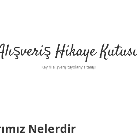
Alışveriş Hikaye Kutus
Keyifli alışveriş tüyolarıyla tanış!
rımız Nelerdir