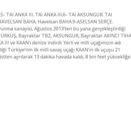
.5- TAI ANKA III. TAI ANKA III.6- TAI AKSUNGUR. TAI
- HAVELSAN BAHA. Havelsan BAHA.9-ASELSAN SERÇE.
vunma sanayisi, Ağustos 2013’ten bu yana gerçekleştirdiği
e HÜRKUŞ, Bayraktar TB2, AKSUNGUR, Bayraktar AKINCI TİHA
 ve KAAN’ı denize indirdi. Yerli ve milli uçağımızın adı
diği Türkiye’nin ilk milli savaş uçağı KAAN’ın ilk uçuşu 21
istten ayrılarak 13 dakika havada kaldı, 8 bin feet yüksekliğe