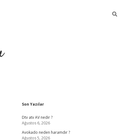
u
Sidebar
Son Yazılar
https://ilbe
Dtv atv AV nedir ?
Ağustos 6, 2026
Avokado neden haramdır ?
Ağustos 5, 2026