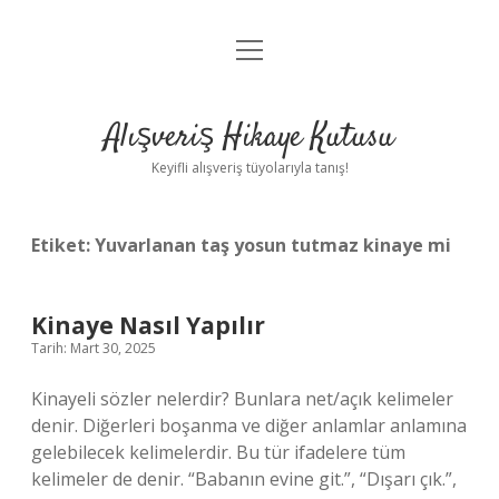
menüyü
Anasayfa
aç
Gizlilik Politikası
Alışveriş Hikaye Kutusu
Yasal Uyarı
Keyifli alışveriş tüyolarıyla tanış!
Hakkımızda
Etiket:
Yuvarlanan taş yosun tutmaz kinaye mi
Kinaye Nasıl Yapılır
Tarih: Mart 30, 2025
Kinayeli sözler nelerdir? Bunlara net/açık kelimeler
denir. Diğerleri boşanma ve diğer anlamlar anlamına
gelebilecek kelimelerdir. Bu tür ifadelere tüm
kelimeler de denir. “Babanın evine git.”, “Dışarı çık.”,