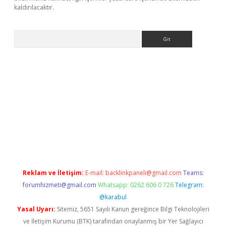
kaldırılacaktır.
Arama
ps://ilbet.casino/
Reklam ve İletişim:
E-mail:
backlinkpaneli@gmail.com
Teams:
forumhizmeti@gmail.com
Whatsapp: 0262 606 0 726
Telegram:
@karabul
Yasal Uyarı:
Sitemiz, 5651 Sayılı Kanun gereğince Bilgi Teknolojileri
ve İletişim Kurumu (BTK) tarafından onaylanmış bir Yer Sağlayıcı