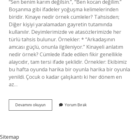
“Sen benim karım değilsin.”, “Ben kocan değilim.”
Boşanma gibi ifadeler yoğuşma kelimelerinden
biridir. Kinaye nedir örnek cümleler? Tahsisden;
Diğer kişiyi yaralamadan gayretin tutamında
kullanılır. Deyimlerimizde ve atasözlerimizde her
türlü tahsis bulunur. Örnekler: * “Arkadaşının
amcası güçlü, onunla ilgileniyor.” Kinayeli anlatım
nedir örnek? Cümlede ifade edilen fikir genellikle
alaycıdır, tam tersi ifade şeklidir. Örnekler: Ekibimiz
bu hafta oyunda harika bir oyunla harika bir oyunla
yenildi. Çocuk o kadar çalışkantı ki her dönem en
az…
Kinaye
Devamını okuyun
Yorum Bırak
Nasıl
Yapılır
Sitemap