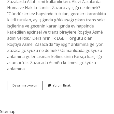
Zazalarda Allah ismi kullanılırken, Alevi Zazalarda
Huma ve Hak kullanılır. Zazaca ay ışığı ne demek?
“Gündüzleri ev hapsinde tutulan, geceleri karanlıkta
kilitli tutulan, ay ışığında gökkuşağı çıkan trans seks
işçilerine ve gecenin karanlığında ev hapsinde
katledilen eşcinsel ve trans bireylere Roştîya Asmê
adını verdik.” Dersim’in ilk LGBTİ örgütü olan
Roştîya Asmê, Zazaca’da “ay ışığı” anlamına geliyor.
Zazaca gökyüzü ne demek? Osmanlıcada gökyüzü
anlamına gelen asman kelimesinin Farsça karşılığı
asuman’dır. Zazacada Asmên kelimesi gökyüzü
anlamına…
Zazaca
Devamını okuyun
Yorum Bırak
Saf
Ne
Demek
Sitemap