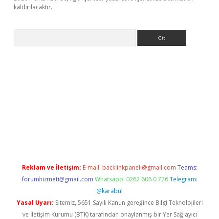
kaldırılacaktır.
Arama
ps://ilbet.casino/
Reklam ve İletişim:
E-mail:
backlinkpaneli@gmail.com
Teams:
forumhizmeti@gmail.com
Whatsapp: 0262 606 0 726
Telegram:
@karabul
Yasal Uyarı:
Sitemiz, 5651 Sayılı Kanun gereğince Bilgi Teknolojileri
ve İletişim Kurumu (BTK) tarafından onaylanmış bir Yer Sağlayıcı