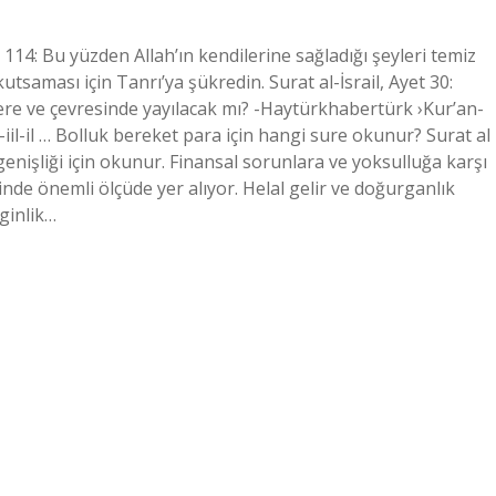
t 114: Bu yüzden Allah’ın kendilerine sağladığı şeyleri temiz
kutsaması için Tanrı’ya şükredin. Surat al-İsrail, Ayet 30:
tlere ve çevresinde yayılacak mı? -Haytürkhabertürk ›Kur’an-
ik-iil-il … Bolluk bereket para için hangi sure okunur? Surat al 
enişliği için okunur. Finansal sorunlara ve yoksulluğa karşı
nde önemli ölçüde yer alıyor. Helal gelir ve doğurganlık
nginlik…