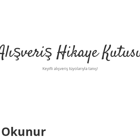
Alışveriş Hikaye Kutus
Keyifli alışveriş tüyolarıyla tanış!
t Okunur