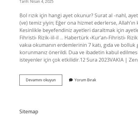
Tarih: Nisan 4, 2025
Bol rızık için hangi ayet okunur? Surat al -nahl, aye
(ve) temiz yiyin; Eğer ona hizmet ederlerse, Allah’ın 
Kesinlikle beyefendiniz ayetleri daraltmak için aye
Fihristi› Rizik-iil-il … Habertürk ›Kur’an-Fihristi› Riz
vakıa okumanın erdemlerinin 7 katı, gıda ve bolluk g
korunmanız önerildi. Dua ve ibadetin kabul edilmesi
isteyenler için çok etkilidir.12 Sura 2023VAKIA | Ze
Rızık
Devamını okuyun
Yorum Bırak
Için
Hangi
Ayet
Okunur
Sitemap