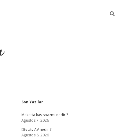
u
Sidebar
Son Yazılar
https://ilbet.cas
Makatta kas spazmı nedir ?
Ağustos 7, 2026
Dtv atv AV nedir ?
Ağustos 6, 2026