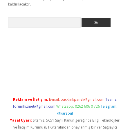
kaldırılacaktır.
Arama
ttps://ilbet.casino/
Reklam ve İletişim:
E-mail:
backlinkpaneli@gmail.com
Teams:
forumhizmeti@gmail.com
Whatsapp: 0262 606 0 726
Telegram:
@karabul
Yasal Uyarı:
Sitemiz, 5651 Sayılı Kanun gereğince Bilgi Teknolojileri
ve İletişim Kurumu (BTK) tarafından onaylanmış bir Yer Sağlayıcı