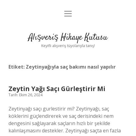
menüyü
Anasayfa
aç
Gizlilik Politikası
Alışveriş Hikaye Kutusu
Yasal Uyarı
Keyifli alışveriş tüyolarıyla tanış!
Hakkımızda
Etiket:
Zeytinyağıyla saç bakımı nasıl yapılır
Zeytin Yağı Saçı Gürleştirir Mi
Tarih: Ekim 26, 2024
Zeytinyağı saçı gurlestirir mi? Zeytinyağı, saç
köklerini güçlendirerek ve saç derisindeki nem
dengesini sağlayarak saçların hızlı bir şekilde
kalınlaşmasını destekler. Zeytinyağı saçta en fazla