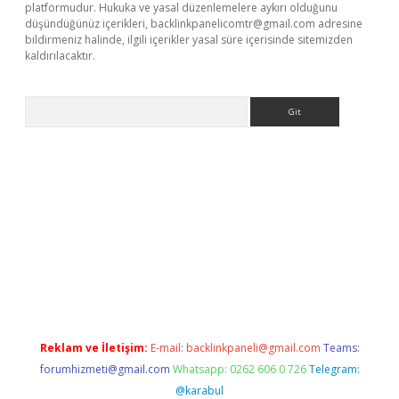
platformudur. Hukuka ve yasal düzenlemelere aykırı olduğunu
düşündüğünüz içerikleri,
backlinkpanelicomtr@gmail.com
adresine
bildirmeniz halinde, ilgili içerikler yasal süre içerisinde sitemizden
kaldırılacaktır.
Arama
ps://ilbet.casino/
Reklam ve İletişim:
E-mail:
backlinkpaneli@gmail.com
Teams:
forumhizmeti@gmail.com
Whatsapp: 0262 606 0 726
Telegram:
@karabul