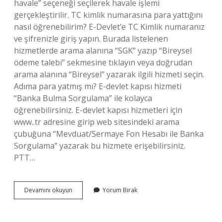
havale” seçeneği seçilerek havale işlemi
gerçekleştirilir. TC kimlik numarasına para yattığını
nasıl öğrenebilirim? E-Devlet’e TC Kimlik numaranız
ve şifrenizle giriş yapın. Burada listelenen
hizmetlerde arama alanına “SGK” yazıp “Bireysel
ödeme talebi” sekmesine tıklayın veya doğrudan
arama alanına “Bireysel” yazarak ilgili hizmeti seçin.
Adıma para yatmış mı? E-devlet kapısı hizmeti
“Banka Bulma Sorgulama” ile kolayca
öğrenebilirsiniz. E-devlet kapısı hizmetleri için
www..tr adresine girip web sitesindeki arama
çubuğuna “Mevduat/Sermaye Fon Hesabı ile Banka
Sorgulama” yazarak bu hizmete erişebilirsiniz.
PTT…
Ptt
Devamını okuyun
Yorum Bırak
Tc
Para
Yatmış