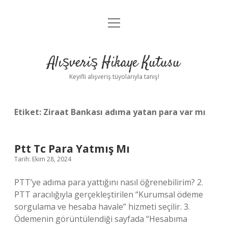
menüyü
Anasayfa
aç
Gizlilik Politikası
Alışveriş Hikaye Kutusu
Yasal Uyarı
Keyifli alışveriş tüyolarıyla tanış!
Hakkımızda
Etiket:
Ziraat Bankası adıma yatan para var mı
Ptt Tc Para Yatmış Mı
Tarih: Ekim 28, 2024
PTT’ye adıma para yattığını nasıl öğrenebilirim? 2.
PTT aracılığıyla gerçekleştirilen “Kurumsal ödeme
sorgulama ve hesaba havale” hizmeti seçilir. 3.
Ödemenin görüntülendiği sayfada “Hesabıma