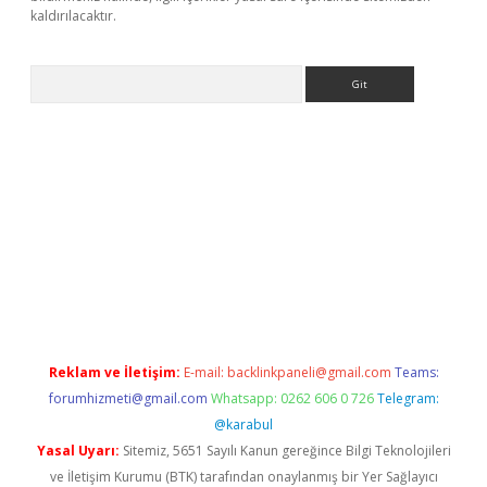
kaldırılacaktır.
Arama
ps://ilbet.casino/
Reklam ve İletişim:
E-mail:
backlinkpaneli@gmail.com
Teams:
forumhizmeti@gmail.com
Whatsapp: 0262 606 0 726
Telegram:
@karabul
Yasal Uyarı:
Sitemiz, 5651 Sayılı Kanun gereğince Bilgi Teknolojileri
ve İletişim Kurumu (BTK) tarafından onaylanmış bir Yer Sağlayıcı