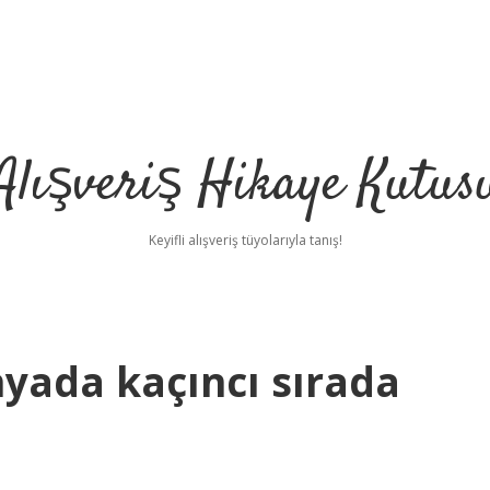
Alışveriş Hikaye Kutus
Keyifli alışveriş tüyolarıyla tanış!
yada kaçıncı sırada