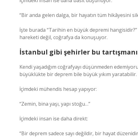
İçimdeki insan ise daha basit düşünüyor:
“Bir anda gelen dalga, bir hayatın tüm hikâyesini sile
İşte burada “Tarihin en büyük depremi hangisidir?” 
hareketi değil, coğrafya da konuşuyor.
İstanbul gibi şehirler bu tartışman
Kendi yaşadığım coğrafyayı düşünmeden edemiyorum
büyüklükte bir deprem bile büyük yıkım yaratabilir.
İçimdeki mühendis hesap yapıyor:
“Zemin, bina yaşı, yapı stoğu…”
İçimdeki insan ise daha direkt:
“Bir deprem sadece sayı değildir, bir hayat düzenidir