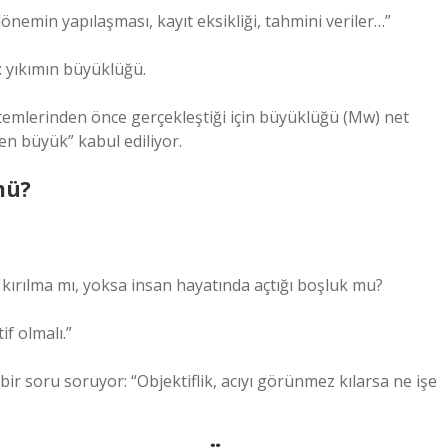
emin yapılaşması, kayıt eksikliği, tahmini veriler…”
: yıkımın büyüklüğü.
temlerinden önce gerçekleştiği için büyüklüğü (Mw) net
“en büyük” kabul ediliyor.
mü?
ırılma mı, yoksa insan hayatında açtığı boşluk mu?
if olmalı.”
ir soru soruyor: “Objektiflik, acıyı görünmez kılarsa ne işe