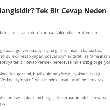
angisidir? Tek Bir Cevap Neden
da kaçıncı sırada oldu” konusu hakkında merak edilen
 basit geliyor ama işin içine girince insanın kafası kısa
fı sürekli hesap yapan, sosyal bilimler tarafı ise “ama insan
 soruya tek bir cevap vermek neredeyse imkânsız gibi geliyor
iddetine göre mi, büyüklüğüne göre mi, yoksa bıraktığı
Veri ne diyorsa o.” Ama içimdeki insan tarafı hemen araya
arihin en büyük depremi hangisidir sorusunu tek bir cevaba
ız.