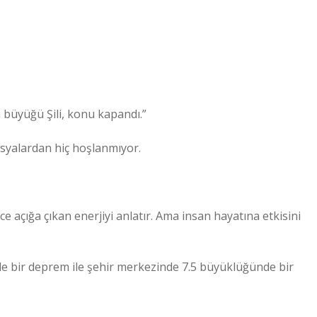
n büyüğü Şili, konu kapandı.”
osyalardan hiç hoşlanmıyor.
 açığa çıkan enerjiyi anlatır. Ama insan hayatına etkisini
 bir deprem ile şehir merkezinde 7.5 büyüklüğünde bir