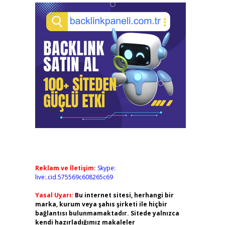
Reklam ve İletişim:
Skype:
live:.cid.575569c608265c69
Yasal Uyarı:
Bu internet sitesi, herhangi bir
marka, kurum veya şahıs şirketi ile hiçbir
bağlantısı bulunmamaktadır. Sitede yalnızca
kendi hazırladığımız makaleler