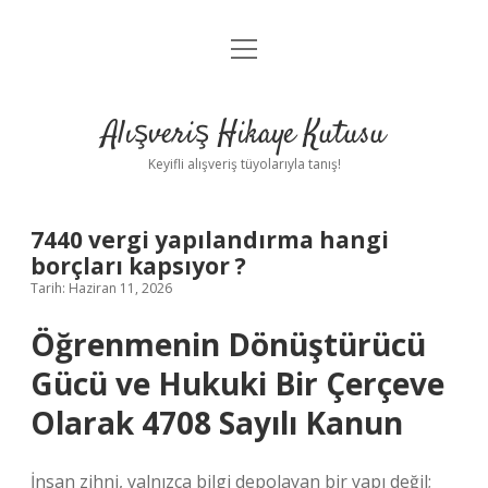
menüyü
Anasayfa
aç
Gizlilik Politikası
Alışveriş Hikaye Kutusu
Yasal Uyarı
Keyifli alışveriş tüyolarıyla tanış!
Hakkımızda
7440 vergi yapılandırma hangi
borçları kapsıyor ?
Tarih: Haziran 11, 2026
Öğrenmenin Dönüştürücü
Gücü ve Hukuki Bir Çerçeve
Olarak 4708 Sayılı Kanun
İnsan zihni, yalnızca bilgi depolayan bir yapı değil;