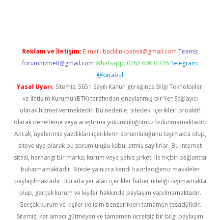
sino/
Reklam ve İletişim:
E-mail:
backlinkpaneli@gmail.com
Teams:
forumhizmeti@gmail.com
Whatsapp: 0262 606 0 726
Telegram:
@karabul
Yasal Uyarı:
Sitemiz, 5651 Sayılı Kanun gereğince Bilgi Teknolojileri
ve İletişim Kurumu (BTK) tarafından onaylanmış bir Yer Sağlayıcı
olarak hizmet vermektedir. Bu nedenle, sitedeki içerikleri proaktif
olarak denetleme veya araştırma yükümlülüğümüz bulunmamaktadır.
Ancak, üyelerimiz yazdıkları içeriklerin sorumluluğunu taşımakta olup,
siteye üye olarak bu sorumluluğu kabul etmiş sayılırlar. Bu internet
sitesi, herhangi bir marka, kurum veya şahıs şirketi ile hiçbir bağlantısı
bulunmamaktadır. Sitede yalnızca kendi hazırladığımız makaleler
paylaşılmaktadır. Burada yer alan içerikler haber niteliği taşımamakta
olup, gerçek kurum ve kişiler hakkında paylaşım yapılmamaktadır.
Gerçek kurum ve kişiler ile isim benzerlikleri tamamen tesadüfidir.
Sitemiz, kar amacı gütmeyen ve tamamen ücretsiz bir bilgi paylaşım