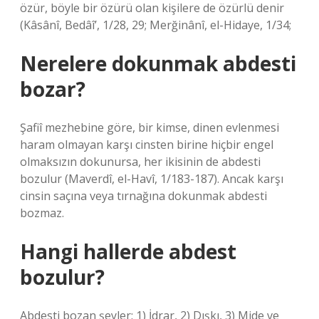
özür, böyle bir özürü olan kişilere de özürlü denir
(Kâsânî, Bedâî’, 1/28, 29; Merğinânî, el-Hidaye, 1/34;
Nerelere dokunmak abdesti
bozar?
Şafiî mezhebine göre, bir kimse, dinen evlenmesi
haram olmayan karşı cinsten birine hiçbir engel
olmaksızın dokunursa, her ikisinin de abdesti
bozulur (Maverdî, el-Havî, 1/183-187). Ancak karşı
cinsin saçına veya tırnağına dokunmak abdesti
bozmaz.
Hangi hallerde abdest
bozulur?
Abdesti bozan şeyler: 1) İdrar, 2) Dışkı, 3) Mide ve