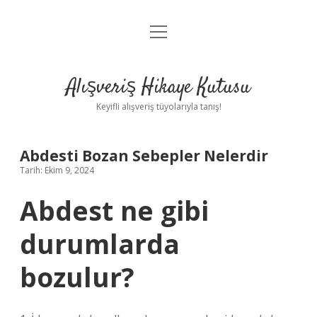
menüyü
Anasayfa
aç
Gizlilik Politikası
Alışveriş Hikaye Kutusu
Yasal Uyarı
Keyifli alışveriş tüyolarıyla tanış!
Hakkımızda
Abdesti Bozan Sebepler Nelerdir
Tarih: Ekim 9, 2024
Abdest ne gibi
durumlarda
bozulur?