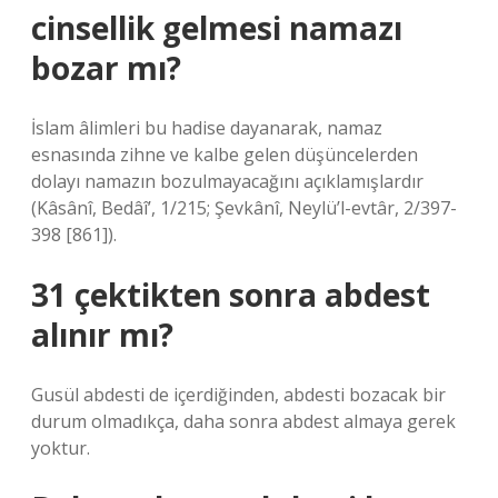
cinsellik gelmesi namazı
bozar mı?
İslam âlimleri bu hadise dayanarak, namaz
esnasında zihne ve kalbe gelen düşüncelerden
dolayı namazın bozulmayacağını açıklamışlardır
(Kâsânî, Bedâî’, 1/215; Şevkânî, Neylü’l-evtâr, 2/397-
398 [861]).
31 çektikten sonra abdest
alınır mı?
Gusül abdesti de içerdiğinden, abdesti bozacak bir
durum olmadıkça, daha sonra abdest almaya gerek
yoktur.