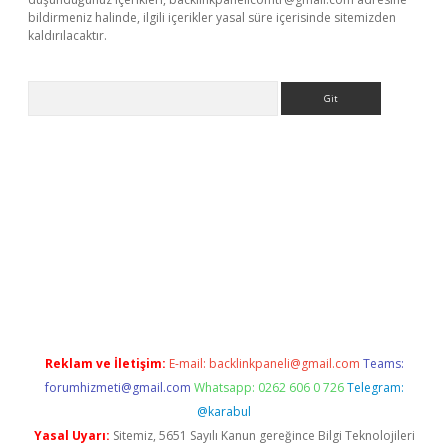
bildirmeniz halinde, ilgili içerikler yasal süre içerisinde sitemizden
kaldırılacaktır.
Arama
no/
Reklam ve İletişim:
E-mail:
backlinkpaneli@gmail.com
Teams:
forumhizmeti@gmail.com
Whatsapp: 0262 606 0 726
Telegram:
@karabul
Yasal Uyarı:
Sitemiz, 5651 Sayılı Kanun gereğince Bilgi Teknolojileri