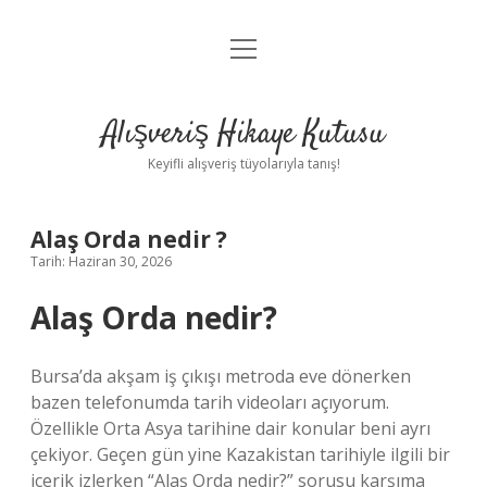
menüyü
Anasayfa
aç
Gizlilik Politikası
Alışveriş Hikaye Kutusu
Yasal Uyarı
Keyifli alışveriş tüyolarıyla tanış!
Hakkımızda
Alaş Orda nedir ?
Tarih: Haziran 30, 2026
Alaş Orda nedir?
Bursa’da akşam iş çıkışı metroda eve dönerken
bazen telefonumda tarih videoları açıyorum.
Özellikle Orta Asya tarihine dair konular beni ayrı
çekiyor. Geçen gün yine Kazakistan tarihiyle ilgili bir
içerik izlerken “Alaş Orda nedir?” sorusu karşıma