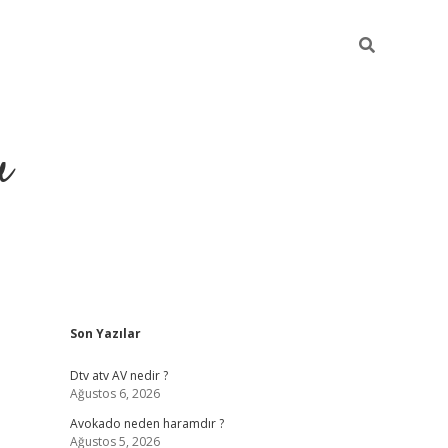
u
Sidebar
Son Yazılar
https://ilbet
Dtv atv AV nedir ?
Ağustos 6, 2026
Avokado neden haramdır ?
Ağustos 5, 2026