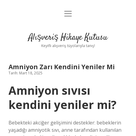
menüyü
Anasayfa
aç
Gizlilik Politikası
Alışveriş Hikaye Kutusu
Yasal Uyarı
Keyifli alışveriş tüyolarıyla tanış!
Hakkımızda
Amniyon Zarı Kendini Yeniler Mi
Tarih: Mart 18, 2025
Amniyon sıvısı
kendini yeniler mi?
Bebekteki akciğer gelişimini destekler: bebeklerin
yaşadığı amniyotik sıvı, anne tarafından kullanılan