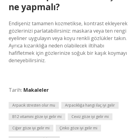
ne yapmalı?
Endişeniz tamamen kozmetikse, kontrast ekleyerek
gözlerinizi parlatabilirsiniz: maskara veya ten rengi
eyeliner uygulayın veya koyu renkli gözlükler takın.
Ayrıca kızarıklığa neden olabilecek iltihabı
hafifletmek için gözlerinize soğuk bir kaşık koymayı
deneyebilirsiniz.
Tarih:
Makaleler
Arpacık stresten olur mu
Arpacıklığa hangi ilaç iyi gelir
B12 vitamini göze iyi gelir mi
Ceviz göze iyi gelir mi
Ciğer göze iyi gelir mi
Çinko göze iyi gelir mi