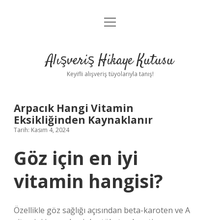
menüyü
Anasayfa
aç
Gizlilik Politikası
Alışveriş Hikaye Kutusu
Yasal Uyarı
Keyifli alışveriş tüyolarıyla tanış!
Hakkımızda
Arpacık Hangi Vitamin
Eksikliğinden Kaynaklanır
Tarih: Kasım 4, 2024
Göz için en iyi
vitamin hangisi?
Özellikle göz sağlığı açısından beta-karoten ve A