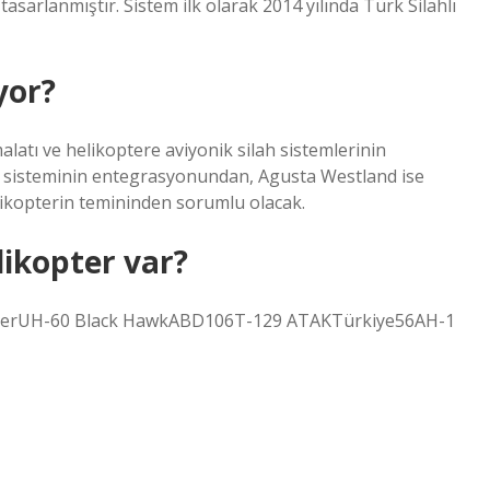
tasarlanmıştır. Sistem ilk olarak 2014 yılında Türk Silahlı
yor?
latı ve helikoptere aviyonik silah sistemlerinin
lah sisteminin entegrasyonundan, Agusta Westland ise
elikopterin temininden sorumlu olacak.
likopter var?
pterUH-60 Black HawkABD106T-129 ATAKTürkiye56AH-1