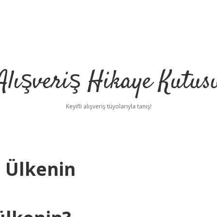
Alışveriş Hikaye Kutus
Keyifli alışveriş tüyolarıyla tanış!
 Ülkenin