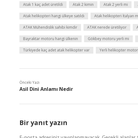
Atak 1 kaç adet üretildi
Atak 2 kimin
Atak 2 yerli mi
Atak helikopteri hangi ülkeye satıldı
Atak helikopteri İtalyan m
ATAK Mühendislik sahibi kimdir
ATAK nerede üretiliyor
Bayraktar motoru hangi ülkenin
Gökbey motoru yerli mi
Türkiyede kaç adet atak helikopter var
Yerli helikopter motor
Önceki Yazı
Asil Dini Anlamı Nedir
Bir yanıt yazın
E-posta adresiniz yayınlanmayacak.
Gerekli alanlar