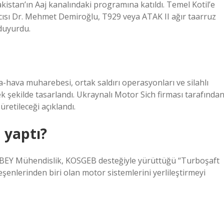
stan’ın Aaj kanalındaki programına katıldı. Temel Kotil’e
sı Dr. Mehmet Demiroğlu, T929 veya ATAK II ağır taarruz
duyurdu.
va-hava muharebesi, ortak saldırı operasyonları ve silahlı
ek şekilde tasarlandı. Ukraynalı Motor Sich firması tarafında
üretileceği açıklandı.
 yaptı?
. AKBEY Mühendislik, KOSGEB desteğiyle yürüttüğü “Turboşaft
eşenlerinden biri olan motor sistemlerini yerlileştirmeyi