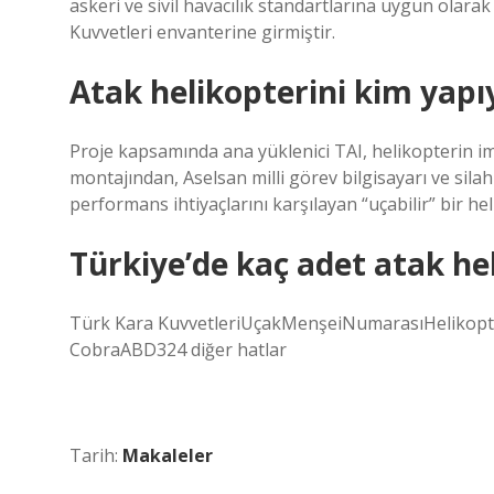
askeri ve sivil havacılık standartlarına uygun olarak 
Kuvvetleri envanterine girmiştir.
Atak helikopterini kim yapı
Proje kapsamında ana yüklenici TAI, helikopterin ima
montajından, Aselsan milli görev bilgisayarı ve si
performans ihtiyaçlarını karşılayan “uçabilir” bir h
Türkiye’de kaç adet atak he
Türk Kara KuvvetleriUçakMenşeiNumarasıHeliko
CobraABD324 diğer hatlar
Tarih:
Makaleler