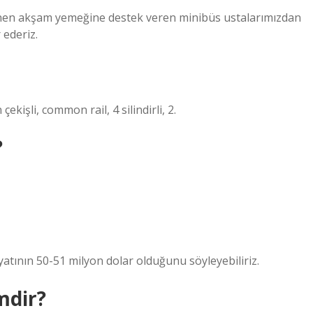
lenen akşam yemeğine destek veren minibüs ustalarımızdan
ederiz.
kişli, common rail, 4 silindirli, 2.
?
atının 50-51 milyon dolar olduğunu söyleyebiliriz.
mdir?