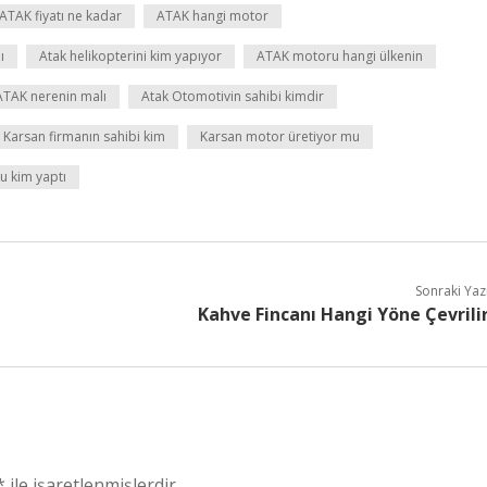
ATAK fiyatı ne kadar
ATAK hangi motor
ı
Atak helikopterini kim yapıyor
ATAK motoru hangi ülkenin
ATAK nerenin malı
Atak Otomotivin sahibi kimdir
Karsan firmanın sahibi kim
Karsan motor üretiyor mu
u kim yaptı
Sonraki Yaz
Kahve Fincanı Hangi Yöne Çevrili
*
ile işaretlenmişlerdir