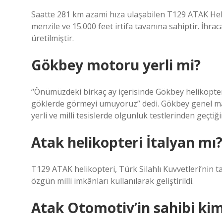
Saatte 281 km azami hıza ulaşabilen T129 ATAK Heli
menzile ve 15.000 feet irtifa tavanına sahiptir. İh
üretilmiştir.
Gökbey motoru yerli mi?
“Önümüzdeki birkaç ay içerisinde Gökbey helikopter
göklerde görmeyi umuyoruz” dedi. Gökbey genel m
yerli ve milli tesislerde olgunluk testlerinden geçtiğ
Atak helikopteri İtalyan mı
T129 ATAK helikopteri, Türk Silahlı Kuvvetleri’nin t
özgün milli imkânları kullanılarak geliştirildi.
Atak Otomotiv’in sahibi kim