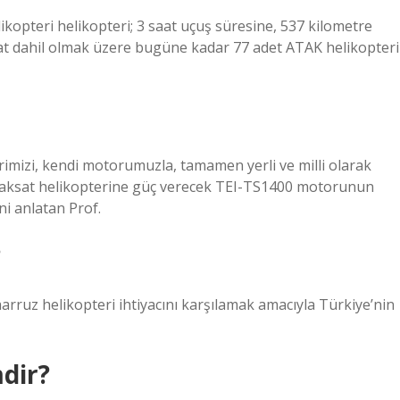
kopteri helikopteri; 3 saat uçuş süresine, 537 kilometre
racat dahil olmak üzere bugüne kadar 77 adet ATAK helikopteri
imizi, kendi motorumuzla, tamamen yerli ve milli olarak
aksat helikopterine güç verecek TEI-TS1400 motorunun
ini anlatan Prof.
?
aarruz helikopteri ihtiyacını karşılamak amacıyla Türkiye’nin
dir?