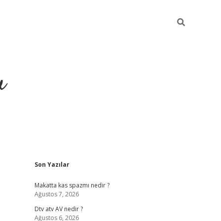
u
Sidebar
Son Yazılar
https://ilbet.casino
Makatta kas spazmı nedir ?
Ağustos 7, 2026
Dtv atv AV nedir ?
Ağustos 6, 2026