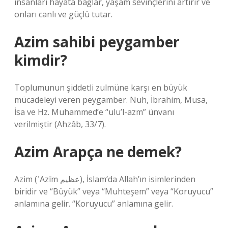
insanları hayata bağlar, yaşam sevinçlerini artırır ve
onları canlı ve güçlü tutar.
Azim sahibi peygamber
kimdir?
Toplumunun şiddetli zulmüne karşı en büyük
mücadeleyi veren peygamber. Nuh, İbrahim, Musa,
İsa ve Hz. Muhammed’e “ulu’l-azm” ünvanı
verilmiştir (Ahzâb, 33/7).
Azim Arapça ne demek?
Azim (ʿAẓīm عظيم), İslam’da Allah’ın isimlerinden
biridir ve “Büyük” veya “Muhteşem” veya “Koruyucu”
anlamına gelir. “Koruyucu” anlamına gelir.