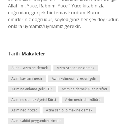
Allah’ım, Yüce, Rabbim, Yüce!” Yüce kitabınızla
doğrudan, gerçek bir temas kurdum. Bütün
emirleriniz doğrudur, söylediğiniz her şey doğrudur,
onlara uymamız/uymamız gerekir.
Tarih:
Makaleler
Allahül azim ne demek
Azim Arapça ne demek
Azim kavramı nedir
Azim kelimesi nereden gelir
Azim ne anlama gelir TDK
Azim ne demek Allahın sıfatı
Azim ne demek Ayetel Kürsi
Azim nedir din kültürü
Azim nedir özet
Azim sahibi olmak ne demek
Azim sahibi peygamber kimdir