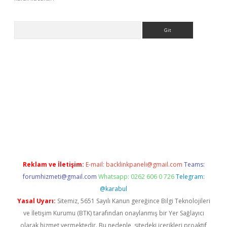
Arama
.casino/
Reklam ve İletişim:
E-mail:
backlinkpaneli@gmail.com
Teams:
forumhizmeti@gmail.com
Whatsapp: 0262 606 0 726
Telegram:
@karabul
Yasal Uyarı:
Sitemiz, 5651 Sayılı Kanun gereğince Bilgi Teknolojileri
ve İletişim Kurumu (BTK) tarafından onaylanmış bir Yer Sağlayıcı
olarak hizmet vermektedir. Bu nedenle, sitedeki içerikleri proaktif