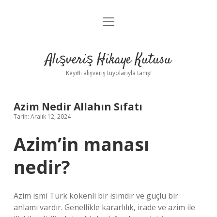
menüyü
Anasayfa
aç
Gizlilik Politikası
Alışveriş Hikaye Kutusu
Yasal Uyarı
Keyifli alışveriş tüyolarıyla tanış!
Hakkımızda
Azim Nedir Allahın Sıfatı
Tarih: Aralık 12, 2024
Azim’in manası
nedir?
Azim ismi Türk kökenli bir isimdir ve güçlü bir
anlamı vardır. Genellikle kararlılık, irade ve azim ile