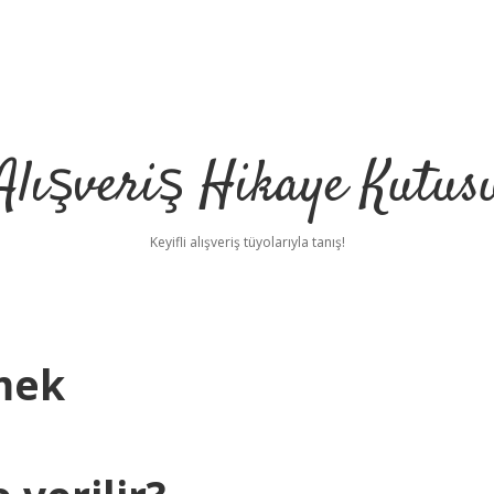
Alışveriş Hikaye Kutus
Keyifli alışveriş tüyolarıyla tanış!
mek