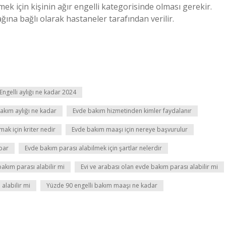
mek için kişinin ağır engelli kategorisinde olması gerekir.
ağına bağlı olarak hastaneler tarafından verilir.
Engelli aylığı ne kadar 2024
akım aylığı ne kadar
Evde bakım hizmetinden kimler faydalanır
ak için kriter nedir
Evde bakım maaşı için nereye başvurulur
par
Evde bakım parası alabilmek için şartlar nelerdir
bakım parası alabilir mi
Evi ve arabası olan evde bakım parası alabilir mi
alabilir mi
Yüzde 90 engelli bakım maaşı ne kadar