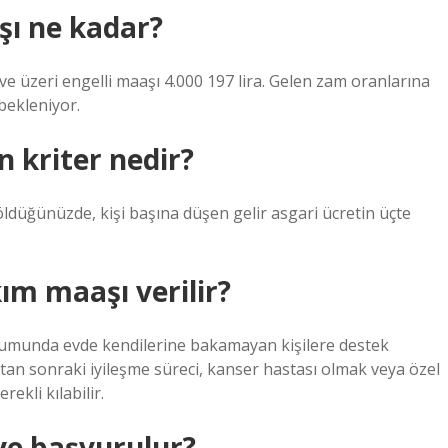
şı ne kadar?
e üzeri engelli maaşı 4.000 197 lira. Gelen zam oranlarına
bekleniyor.
 kriter nedir?
böldüğünüzde, kişi başına düşen gelir asgari ücretin üçte
ım maaşı verilir?
rumunda evde kendilerine bakamayan kişilere destek
yattan sonraki iyileşme süreci, kanser hastası olmak veya özel
ekli kılabilir.
ye başvurulur?