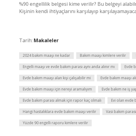
%90 engellilik belgesi kime verilir? Bu belgeyi alabil
Kişinin kendi ihtiyaçlarını karşılayıp karşılayamayac
Tarih:
Makaleler
2024 bakım maaşı ne kadar
Bakım maaşı kimlere verilir
Engelli maaşı ve evde bakım parası aynı anda alınır mı
Evde b
Evde bakım maaşı alan kişi çalışabilir mi
Evde bakım maaşı alm
Evde bakım maaşı için nereyi aramalıyım
Evde bakım ne iş ya
Evde bakım parası almak için rapor kaç olmalı
Evi olan evde 
Hangi hastalıklara evde bakım maaşı verilir
Vasi bakım parası 
Yüzde 90 engelli raporu kimlere verilir