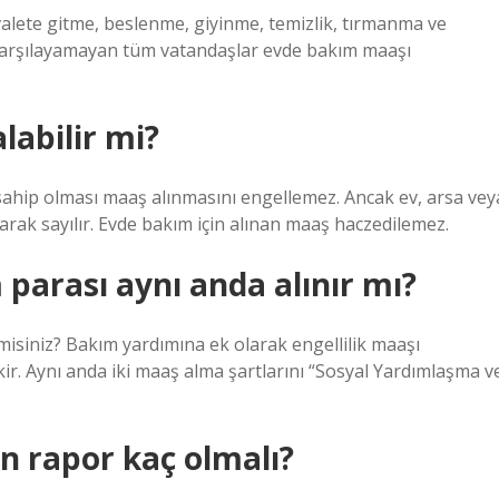
uvalete gitme, beslenme, giyinme, temizlik, tırmanma ve
a karşılayamayan tüm vatandaşlar evde bakım maaşı
labilir mi?
ra sahip olması maaş alınmasını engellemez. Ancak ev, arsa vey
larak sayılır. Evde bakım için alınan maaş haczedilemez.
 parası aynı anda alınır mı?
 misiniz? Bakım yardımına ek olarak engellilik maaşı
kir. Aynı anda iki maaş alma şartlarını “Sosyal Yardımlaşma v
n rapor kaç olmalı?