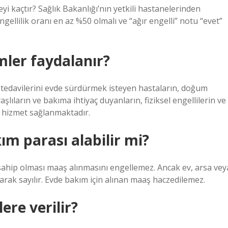
i kaçtır? Sağlık Bakanlığı’nın yetkili hastanelerinden
ellilik oranı en az %50 olmalı ve “ağır engelli” notu “evet”
ler faydalanır?
e tedavilerini evde sürdürmek isteyen hastaların, doğum
şlıların ve bakıma ihtiyaç duyanların, fiziksel engellilerin ve
ir hizmet sağlanmaktadır.
ım parası alabilir mi?
ra sahip olması maaş alınmasını engellemez. Ancak ev, arsa vey
larak sayılır. Evde bakım için alınan maaş haczedilemez.
ere verilir?