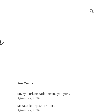
u
Sidebar
Son Yazılar
https://ilbet.casino/
Kuveyt Türk ne kadar kesinti yapıyor ?
Ağustos 7, 2026
Makatta kas spazmı nedir ?
Ağustos 7, 2026