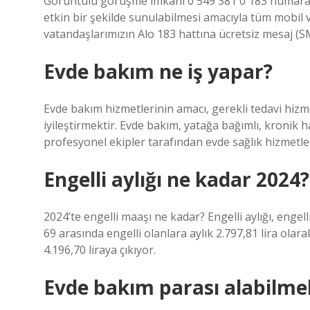
Görüntülü görüşme imkânı 0 549 381 0 183 numaras
etkin bir şekilde sunulabilmesi amacıyla tüm mobil v
vatandaşlarımızın Alo 183 hattına ücretsiz mesaj (
Evde bakım ne iş yapar?
Evde bakım hizmetlerinin amacı, gerekli tedavi hizm
iyileştirmektir. Evde bakım, yatağa bağımlı, kronik 
profesyonel ekipler tarafından evde sağlık hizmetle
Engelli aylığı ne kadar 2024?
2024’te engelli maaşı ne kadar? Engelli aylığı, engel
69 arasında engelli olanlara aylık 2.797,81 lira olar
4.196,70 liraya çıkıyor.
Evde bakım parası alabilmek 