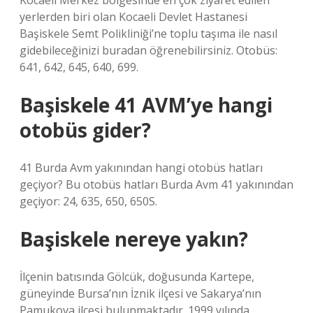
Kocaeli Merkez bölgesinde en çok ziyaret edilen
yerlerden biri olan Kocaeli Devlet Hastanesi
Başiskele Semt Polikliniği’ne toplu taşıma ile nasıl
gidebileceğinizi buradan öğrenebilirsiniz. Otobüs:
641, 642, 645, 640, 699.
Başiskele 41 AVM’ye hangi
otobüs gider?
41 Burda Avm yakınından hangi otobüs hatları
geçiyor? Bu otobüs hatları Burda Avm 41 yakınından
geçiyor: 24, 635, 650, 650S.
Başiskele nereye yakın?
İlçenin batısında Gölcük, doğusunda Kartepe,
güneyinde Bursa’nın İznik ilçesi ve Sakarya’nın
Pamukova ilçesi bulunmaktadır. 1999 yılında