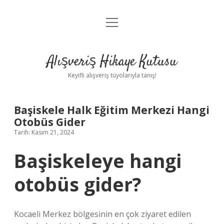
menüyü
Anasayfa
aç
Gizlilik Politikası
Alışveriş Hikaye Kutusu
Yasal Uyarı
Keyifli alışveriş tüyolarıyla tanış!
Hakkımızda
Başiskele Halk Eğitim Merkezi Hangi
Otobüs Gider
Tarih: Kasım 21, 2024
Başiskeleye hangi
otobüs gider?
Kocaeli Merkez bölgesinin en çok ziyaret edilen