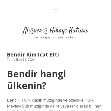
menüyü
Anasayfa
aç
Gizlilik Politikası
Alışveriş Hikaye Kutusu
Yasal Uyarı
Keyifli alışveriş tüyolarıyla tanış!
Hakkımızda
Bendir Kim Icat Etti
Tarih: Ekim 31, 2024
Bendir hangi
ülkenin?
Bendir, Türk klasik müziğinde ve özellikle Türk
Mevlevi Sufi müziğinde daire veya tef olarak bilinen,