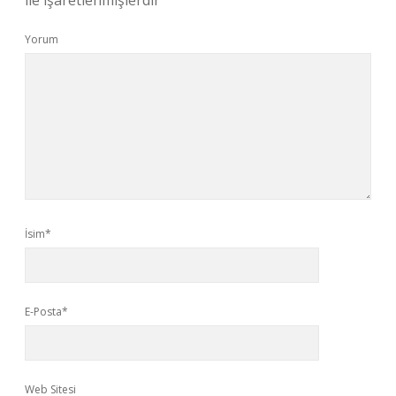
ile işaretlenmişlerdir
Yorum
İsim*
E-Posta*
Web Sitesi