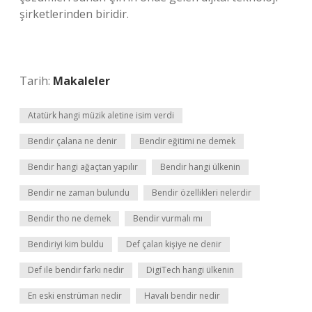
şirketlerinden biridir.
Tarih:
Makaleler
Atatürk hangi müzik aletine isim verdi
Bendir çalana ne denir
Bendir eğitimi ne demek
Bendir hangi ağaçtan yapılır
Bendir hangi ülkenin
Bendir ne zaman bulundu
Bendir özellikleri nelerdir
Bendir tho ne demek
Bendir vurmalı mı
Bendiriyi kim buldu
Def çalan kişiye ne denir
Def ile bendir farkı nedir
DigiTech hangi ülkenin
En eski enstrüman nedir
Havalı bendir nedir