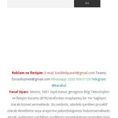
Arama
casino/
Reklam ve İletişim:
E-mail:
backlinkpaneli@gmail.com
Teams:
forumhizmeti@gmail.com
Whatsapp: 0262 606 0 726
Telegram:
@karabul
Yasal Uyarı:
Sitemiz, 5651 Sayılı Kanun gereğince Bilgi Teknolojileri
ve İletişim Kurumu (BTK) tarafından onaylanmış bir Yer Sağlayıcı
olarak hizmet vermektedir. Bu nedenle, sitedeki içerikleri proaktif
olarak denetleme veya araştırma yükümlülüğümüz bulunmamaktadır.
Ancak, üyelerimiz yazdıkları içeriklerin sorumluluğunu taşımakta olup,