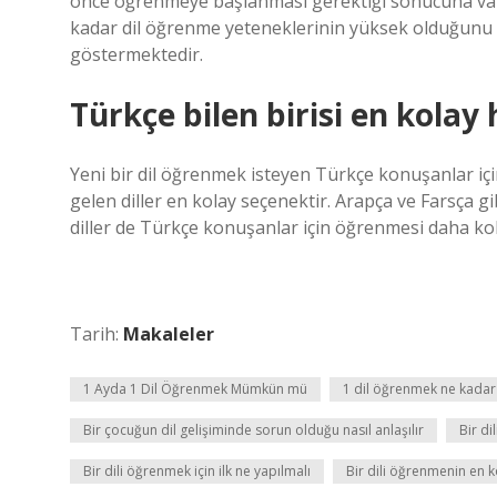
önce öğrenmeye başlanması gerektiği sonucuna varmı
kadar dil öğrenme yeteneklerinin yüksek olduğunu 
göstermektedir.
Türkçe bilen birisi en kolay 
Yeni bir dil öğrenmek isteyen Türkçe konuşanlar içi
gelen diller en kolay seçenektir. Arapça ve Farsça gi
diller de Türkçe konuşanlar için öğrenmesi daha kola
Tarih:
Makaleler
1 Ayda 1 Dil Öğrenmek Mümkün mü
1 dil öğrenmek ne kadar
Bir çocuğun dil gelişiminde sorun olduğu nasıl anlaşılır
Bir d
Bir dili öğrenmek için ilk ne yapılmalı
Bir dili öğrenmenin en k