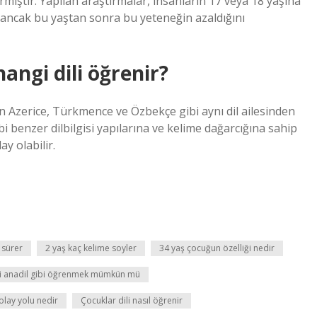
ştır. Yapılan araştırmalar, insanların 17 veya 18 yaşına
ancak bu yaştan sonra bu yeteneğin azaldığını
hangi dili öğrenir?
n Azerice, Türkmence ve Özbekçe gibi aynı dil ailesinden
bi benzer dilbilgisi yapılarına ve kelime dağarcığına sahip
y olabilir.
 sürer
2 yaş kaç kelime soyler
34 yaş çocuğun özelliği nedir
ili anadil gibi öğrenmek mümkün mü
olay yolu nedir
Çocuklar dili nasıl öğrenir