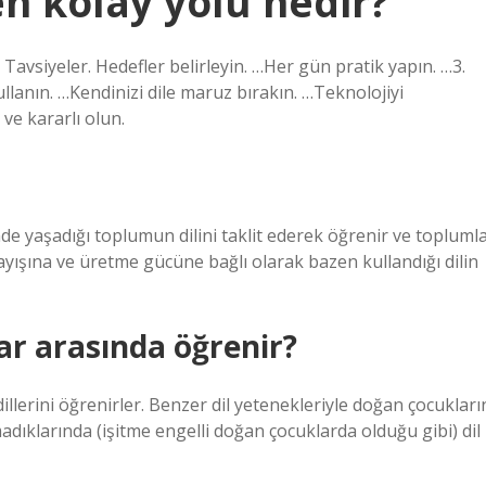
en kolay yolu nedir?
 Tavsiyeler. Hedefler belirleyin. …Her gün pratik yapın. …3.
lanın. …Kendinizi dile maruz bırakın. …Teknolojiyi
ve kararlı olun.
e yaşadığı toplumun dilini taklit ederek öğrenir ve topluml
nlayışına ve üretme gücüne bağlı olarak bazen kullandığı dilin
lar arasında öğrenir?
llerini öğrenirler. Benzer dil yetenekleriyle doğan çocukları
lamadıklarında (işitme engelli doğan çocuklarda olduğu gibi) dil