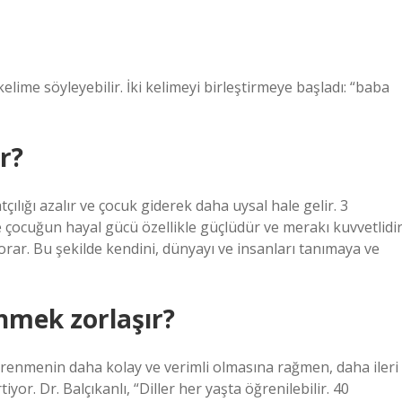
kelime söyleyebilir. İki kelimeyi birleştirmeye başladı: “baba
r?
çılığı azalır ve çocuk giderek daha uysal hale gelir. 3
e çocuğun hayal gücü özellikle güçlüdür ve merakı kuvvetlidir
orar. Bu şekilde kendini, dünyayı ve insanları tanımaya ve
nmek zorlaşır?
 öğrenmenin daha kolay ve verimli olmasına rağmen, daha ileri
r. Dr. Balçıkanlı, “Diller her yaşta öğrenilebilir. 40