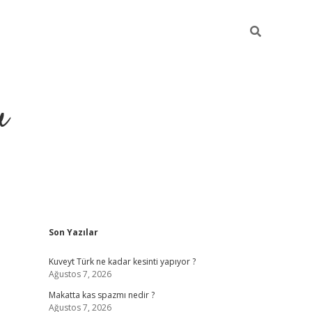
u
Sidebar
Son Yazılar
https://ilbet.casino/
Kuveyt Türk ne kadar kesinti yapıyor ?
Ağustos 7, 2026
Makatta kas spazmı nedir ?
Ağustos 7, 2026