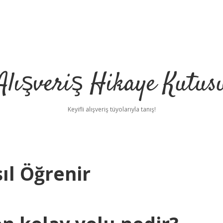
Alışveriş Hikaye Kutus
Keyifli alışveriş tüyolarıyla tanış!
sıl Öğrenir