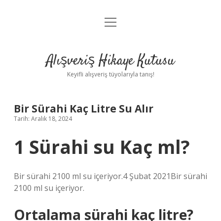
menüyü
Anasayfa
aç
Gizlilik Politikası
Alışveriş Hikaye Kutusu
Yasal Uyarı
Keyifli alışveriş tüyolarıyla tanış!
Hakkımızda
Bir Sürahi Kaç Litre Su Alır
Tarih: Aralık 18, 2024
1 Sürahi su Kaç ml?
Bir sürahi 2100 ml su içeriyor.4 Şubat 2021Bir sürahi
2100 ml su içeriyor.
Ortalama sürahi kaç litre?