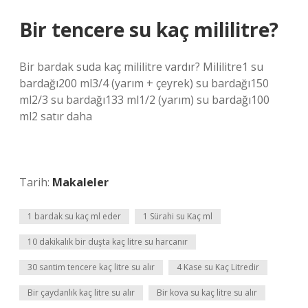
Bir tencere su kaç mililitre?
Bir bardak suda kaç mililitre vardır? Mililitre1 su
bardağı200 ml3/4 (yarım + çeyrek) su bardağı150
ml2/3 su bardağı133 ml1/2 (yarım) su bardağı100
ml2 satır daha
Tarih:
Makaleler
1 bardak su kaç ml eder
1 Sürahi su Kaç ml
10 dakikalık bir duşta kaç litre su harcanır
30 santim tencere kaç litre su alır
4 Kase su Kaç Litredir
Bir çaydanlık kaç litre su alır
Bir kova su kaç litre su alır