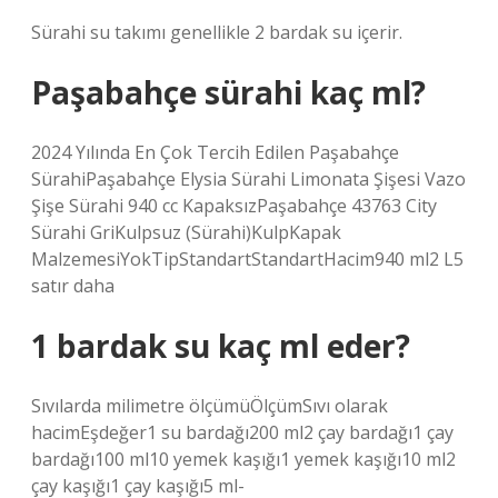
Sürahi su takımı genellikle 2 bardak su içerir.
Paşabahçe sürahi kaç ml?
2024 Yılında En Çok Tercih Edilen Paşabahçe
SürahiPaşabahçe Elysia Sürahi Limonata Şişesi Vazo
Şişe Sürahi 940 cc KapaksızPaşabahçe 43763 City
Sürahi GriKulpsuz (Sürahi)KulpKapak
MalzemesiYokTipStandartStandartHacim940 ml2 L5
satır daha
1 bardak su kaç ml eder?
Sıvılarda milimetre ölçümüÖlçümSıvı olarak
hacimEşdeğer1 su bardağı200 ml2 çay bardağı1 çay
bardağı100 ml10 yemek kaşığı1 yemek kaşığı10 ml2
çay kaşığı1 çay kaşığı5 ml-