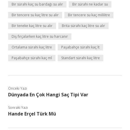
Bir sürahi kaç su bardağı su alır
Bir sürahi ne kadar su
Bir tencere su kaç litre su alır
Bir tencere su kaç mililitre
Bir teneke kaç litre su alır
Brita sürahi kaç litre su alır
Diş fırçalarken kaç litre su harcanır
Ortalama sürahi kaç litre
Paşabahçe sürahi kaç lt
Paşabahçe sürahi kaç ml
Standart sürahi kaç litre
Önceki Yazı
Dünyada En Çok Hangi Saç Tipi Var
Sonraki Yazı
Hande Erçel Türk Mü