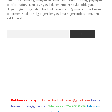
Sitemiz, kar amacı gütmeyen ve tamamen ücretsiz bir bilgi paylaşım
platformudur. Hukuka ve yasal düzenlemelere aykırı olduğunu
düşündüğünüz içerikleri,
backlinkpanelicomtr@gmail.com
adresine
bildirmeniz halinde, ilgili içerikler yasal süre içerisinde sitemizden
kaldırılacaktır.
Arama
casino/
Reklam ve İletişim:
E-mail:
backlinkpaneli@gmail.com
Teams:
forumhizmeti@gmail.com
Whatsapp: 0262 606 0 726
Telegram: